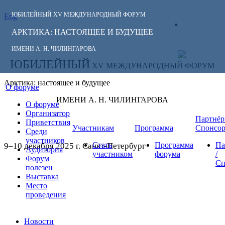
ЮБИЛЕЙНЫЙ
XV МЕЖДУНАРОДНЫЙ ФОРУМ
Eng
СЛЕДИТЕ ЗА
ЛИЧНЫЙ
НОВОСТЯМИ
АРКТИКА: НАСТОЯЩЕЕ И БУДУЩЕЕ
КАБИНЕТ
ФОРУМА:
ИМЕНИ А. Н. ЧИЛИНГАРОВА
ЮБИЛЕЙНЫЙ
XV МЕЖДУНАРОДНЫЙ ФОРУМ
Арктика: настоящее и будущее
О форуме
ИМЕНИ А. Н. ЧИЛИНГАРОВА
О форуме
Организатор
Партнёр
Приветствия
Участникам
Программа
Спонсо
Среди
участников
Стать
Программа
Па
9–10 декабря 2025 г. Санкт-Петербург
Аудитория
участником
форума
/
Форум
Сп
полезен
Выставка
Место
проведения
Новости