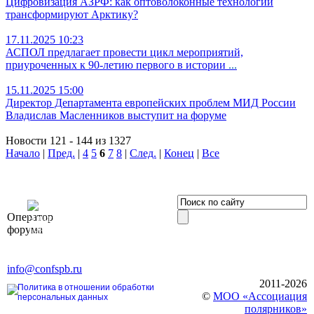
Цифровизация АЗРФ: как оптоволоконные технологии
трансформируют Арктику?
17.11.2025 10:23
АСПОЛ предлагает провести цикл мероприятий,
приуроченных к 90-летию первого в истории
...
15.11.2025 15:00
Директор Департамента европейских проблем МИД России
Владислав Масленников выступит на форуме
Новости 121 - 144 из 1327
Начало
|
Пред.
|
4
5
6
7
8
|
След.
|
Конец
|
Все
OOO «Бизнес-
Оператор
Элит»
форума
196191, г. Санкт-Петербург,
Ленинский пр., д. 168
Тел. +7 (812) 327-93-70, E-mail:
info@confspb.ru
2011-2026
Политика в отношении обработки
©
МОО «Ассоциация
персональных данных
полярников»