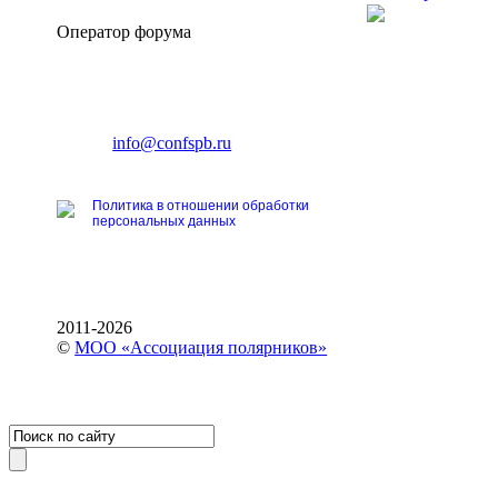
Оператор форума
CONFERENCE POINT
196191, Санкт-Петербург,
Ленинский пр., 168
тел.: +7 (812) 327-93-70
E-mail:
info@confspb.ru
Политика в отношении обработки
персональных данных
2011-2026
©
МОО «Ассоциация полярников»