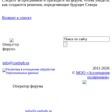
Следите за программой и приходите на форум, чтобы увидеть,
как создаются решения, определяющие будущее Севера
Возврат к списку
OOO «Бизнес-
Оператор
Элит»
форума
196191, г. Санкт-Петербург,
Ленинский пр., д. 168
Тел. +7 (812) 327-93-70, E-mail:
info@confspb.ru
2011-2026
Политика в отношении обработки
©
МОО «Ассоциация
персональных данных
полярников»
Оператор форума
CONFERENCE POINT
196191, Санкт-Петербург,
Ленинский пр., 168
тел.: +7 (812) 327-93-70
E-mail:
info@confspb.ru