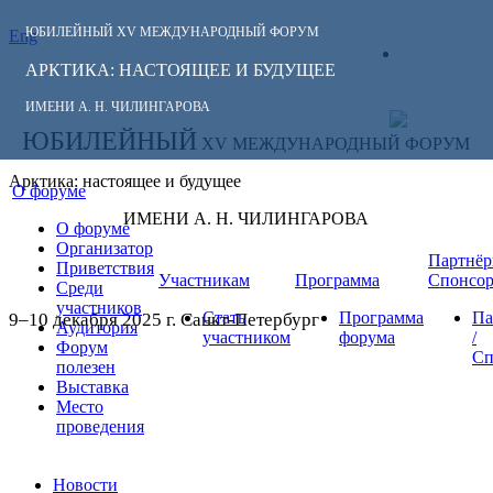
ЮБИЛЕЙНЫЙ
XV МЕЖДУНАРОДНЫЙ ФОРУМ
Eng
СЛЕДИТЕ ЗА
ЛИЧНЫЙ
НОВОСТЯМИ
АРКТИКА: НАСТОЯЩЕЕ И БУДУЩЕЕ
КАБИНЕТ
ФОРУМА:
ИМЕНИ А. Н. ЧИЛИНГАРОВА
ЮБИЛЕЙНЫЙ
XV МЕЖДУНАРОДНЫЙ ФОРУМ
Арктика: настоящее и будущее
О форуме
ИМЕНИ А. Н. ЧИЛИНГАРОВА
О форуме
Организатор
Партнёр
Приветствия
Участникам
Программа
Спонсо
Среди
участников
Стать
Программа
Па
9–10 декабря 2025 г. Санкт-Петербург
Аудитория
участником
форума
/
Форум
Сп
полезен
Выставка
Место
проведения
Новости