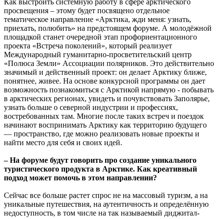
Как выстроить системную работу в сфере арктического
просвещения – этому будет посвящено отдельное
тематическое направление «Арктика, жди меня: узнать,
приехать, полюбить» на предстоящем форуме. А молодёжной
площадкой станет очередной этап профориентационного
проекта «Встреча поколений», который реализует
Международный гуманитарно-просветительский центр
«Полюса Земли» Ассоциации полярников. Это действительно
значимый и действенный проект: он делает Арктику ближе,
понятнее, живее. На основе конкурсной программы он дает
возможность познакомиться с Арктикой напрямую - побывать
в арктических регионах, увидеть и почувствовать Заполярье,
узнать больше о северной индустрии и профессиях,
востребованных там. Многие после таких встреч и поездок
начинают воспринимать Арктику как территорию будущего
— пространство, где можно реализовать новые проекты и
найти место для себя и своих идей.
– На форуме будут говорить про создание уникального
туристического продукта в Арктике. Как креативный
подход может помочь в этом направлении?
Сейчас все больше растет спрос не на массовый туризм, а на
уникальные путешествия, на аутентичность и определённую
недоступность, в том числе на так называемый диджитал-