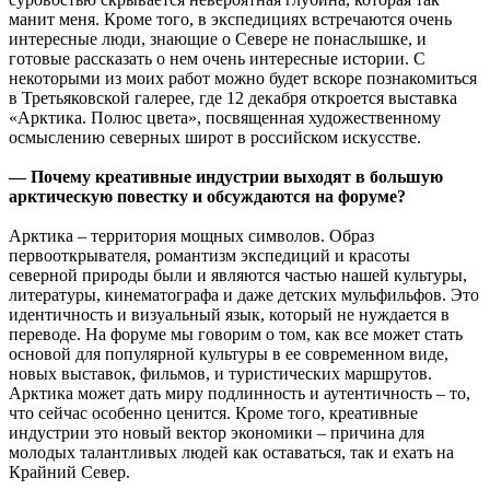
манит меня. Кроме того, в экспедициях встречаются очень
интересные люди, знающие о Севере не понаслышке, и
готовые рассказать о нем очень интересные истории. С
некоторыми из моих работ можно будет вскоре познакомиться
в Третьяковской галерее, где 12 декабря откроется выставка
«Арктика. Полюс цвета», посвященная художественному
осмыслению северных широт в российском искусстве.
— Почему креативные индустрии выходят в большую
арктическую повестку и обсуждаются на форуме?
Арктика – территория мощных символов. Образ
первооткрывателя, романтизм экспедиций и красоты
северной природы были и являются частью нашей культуры,
литературы, кинематографа и даже детских мульфильфов. Это
идентичность и визуальный язык, который не нуждается в
переводе. На форуме мы говорим о том, как все может стать
основой для популярной культуры в ее современном виде,
новых выставок, фильмов, и туристических маршрутов.
Арктика может дать миру подлинность и аутентичность – то,
что сейчас особенно ценится. Кроме того, креативные
индустрии это новый вектор экономики – причина для
молодых талантливых людей как оставаться, так и ехать на
Крайний Север.