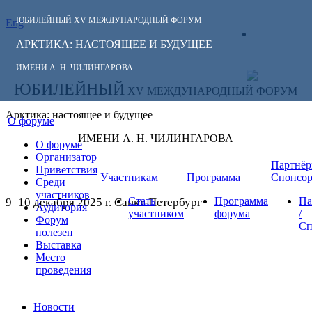
ЮБИЛЕЙНЫЙ
XV МЕЖДУНАРОДНЫЙ ФОРУМ
Eng
СЛЕДИТЕ ЗА
ЛИЧНЫЙ
НОВОСТЯМИ
АРКТИКА: НАСТОЯЩЕЕ И БУДУЩЕЕ
КАБИНЕТ
ФОРУМА:
ИМЕНИ А. Н. ЧИЛИНГАРОВА
ЮБИЛЕЙНЫЙ
XV МЕЖДУНАРОДНЫЙ ФОРУМ
Арктика: настоящее и будущее
О форуме
ИМЕНИ А. Н. ЧИЛИНГАРОВА
О форуме
Организатор
Партнёр
Приветствия
Участникам
Программа
Спонсо
Среди
участников
Стать
Программа
Па
9–10 декабря 2025 г. Санкт-Петербург
Аудитория
участником
форума
/
Форум
Сп
полезен
Выставка
Место
проведения
Новости