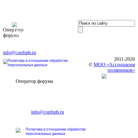
OOO «Бизнес-
Оператор
Элит»
форума
196191, г. Санкт-Петербург,
Ленинский пр., д. 168
Тел. +7 (812) 327-93-70, E-mail:
info@confspb.ru
2011-2026
Политика в отношении обработки
©
МОО «Ассоциация
персональных данных
полярников»
Оператор форума
CONFERENCE POINT
196191, Санкт-Петербург,
Ленинский пр., 168
тел.: +7 (812) 327-93-70
E-mail:
info@confspb.ru
Политика в отношении обработки
персональных данных