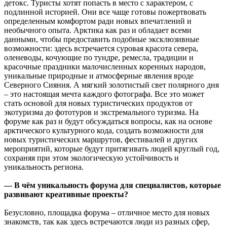
детокс. Туристы хотят попасть в место с характером, с
подлинной историей. Они все чаще готовы пожертвовать
определенным комфортом ради новых впечатлений и
необычного опыта. Арктика как раз и обладает всеми
данными, чтобы предоставить подобные эксклюзивные
возможности: здесь встречается суровая красота севера,
оленеводы, кочующие по тундре, ремесла, традиции и
красочные праздники малочисленных коренных народов,
уникальные природные и атмосферные явления вроде
Северного Сияния. А мягкий золотистый свет полярного дня
– это настоящая мечта каждого фотографа. Все это может
стать основой для новых туристических продуктов от
экотуризма до фототуров и экстремального туризма. На
форуме как раз и будут обсуждаться вопросы, как на основе
арктического культурного кода, создать возможности для
новых туристических маршрутов, фестивалей и других
мероприятий, которые будут притягивать людей круглый год,
сохраняя при этом экологическую устойчивость и
уникальность региона.
— В чём уникальность форума для специалистов, которые
развивают креативные проекты?
Безусловно, площадка форума – отличное место для новых
знакомств, так как здесь встречаются люди из разных сфер,