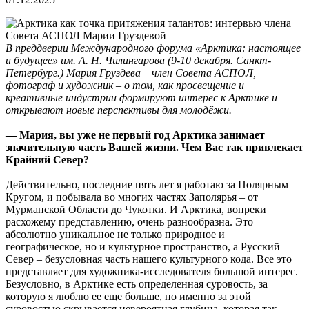
В преддверии Международного форума «Арктика: настоящее
и будущее» им. А. Н. Чилингарова (9-10 декабря. Санкт-
Петербург.) Мария Груздева – член Совета АСПОЛ,
фотограф и художник – о том, как просвещение и
креативные индустрии формируют интерес к Арктике и
открывают новые перспективы для молодёжи.
— Мария, вы уже не первый год Арктика занимает
значительную часть Вашей жизни. Чем Вас так привлекает
Крайний Север?
Действительно, последние пять лет я работаю за Полярным
Кругом, и побывала во многих частях Заполярья – от
Мурманской Области до Чукотки. И Арктика, вопреки
расхожему представлению, очень разнообразна. Это
абсолютно уникальное не только природное и
географическое, но и культурное пространство, а Русский
Север – безусловная часть нашего культурного кода. Все это
представляет для художника-исследователя большой интерес.
Безусловно, в Арктике есть определенная суровость, за
которую я люблю ее еще больше, но именно за этой
суровостью скрывается невероятная глубина, которая так