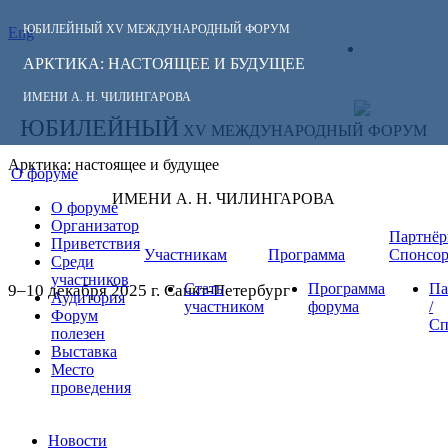
ЮБИЛЕЙНЫЙ
XV МЕЖДУНАРОДНЫЙ ФОРУМ
Eng
СЛЕДИТЕ ЗА
ЛИЧНЫЙ
НОВОСТЯМИ
АРКТИКА: НАСТОЯЩЕЕ И БУДУЩЕЕ
КАБИНЕТ
ФОРУМА:
ИМЕНИ А. Н. ЧИЛИНГАРОВА
ЮБИЛЕЙНЫЙ
XV МЕЖДУНАРОДНЫЙ ФОРУМ
Арктика: настоящее и будущее
О форуме
ИМЕНИ А. Н. ЧИЛИНГАРОВА
О форуме
Организатор
Партнёр
Приветствия
Участникам
Программа
Спонсо
Среди
участников
Стать
Программа
Па
9–10 декабря 2025 г. Санкт-Петербург
Аудитория
участником
форума
/
Форум
Сп
полезен
Выставка
Место
проведения
Новости