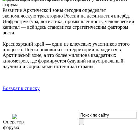
Развитие Арктической зоны сегодня определяет
экономическую траекторию России на десятилетия вперёд.
Инфраструктура, логистика, промышленность, человеческий
капитал — всё здесь становится стратегическим фактором
роста.
Красноярский край — один из ключевых участников этого
процесса. Почти половина его территории находится в
Арктической зоне, а это более миллиона квадратных
километров, где формируется будущий индустриальный,
научный и социальный потенциал страны.
Возврат к списку
OOO «Бизнес-
Оператор
Элит»
форума
196191, г. Санкт-Петербург,
Ленинский пр., д. 168
Тел. +7 (812) 327-93-70, E-mail: