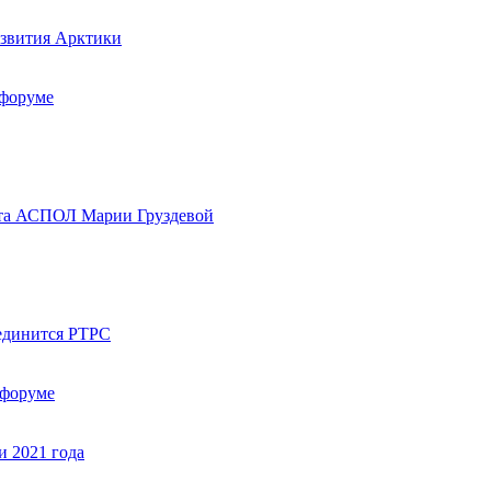
азвития Арктики
 форуме
вета АСПОЛ Марии Груздевой
оединится РТРС
 форуме
 2021 года