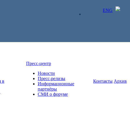
ENG
ЛИЧНЫЙ КАБИНЕТ
Пресс-центр
Новости
Пресс-релизы
 в
Контакты
Архив
Информационные
партнёры
а
СМИ о форуме