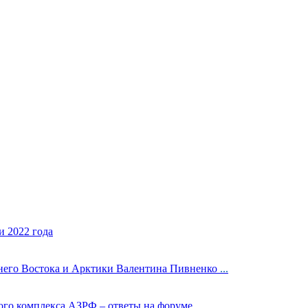
 2022 года
ьнего Востока и Арктики Валентина Пивненко
...
ого комплекса АЗРФ – ответы на форуме