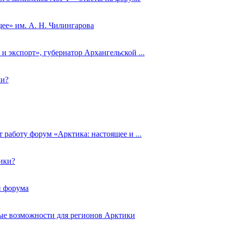
ее» им. А. Н. Чилингарова
и экспорт», губернатор Архангельской
...
ки?
т работу форум «Арктика: настоящее и
...
ики?
и форума
вые возможности для регионов Арктики