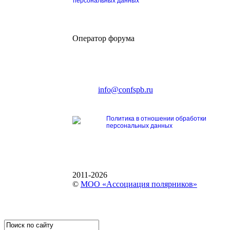
персональных данных
Оператор форума
CONFERENCE POINT
196191, Санкт-Петербург,
Ленинский пр., 168
тел.: +7 (812) 327-93-70
E-mail:
info@confspb.ru
Политика в отношении обработки
персональных данных
2011-2026
©
МОО «Ассоциация полярников»