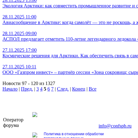
28.11.2025 15:00
Экология Арктики: как совместить промышленное развитие и 
28.11.2025 11:00
Авиасообщение в Арктике: когда самолёт — это не роскошь, а 
28.11.2025 09:00
АСПОЛ предлагает отметить 110-летие легендарного ледокола 
27.11.2025 17:00
Космические решения для Арктики. Как обеспечить связь в сам
27.11.2025 10:11
ООО «Газпром инвест» – партнёр сессии «Зона сокровищ: сырь
Новости 97 - 120 из 1327
Начало
|
Пред.
|
3
4
5
6
7
|
След.
|
Конец
|
Все
OOO «Бизнес-Элит»
Оператор
196191, г. Санкт-Петербург, Ленинский пр., д. 16
форума
Тел. +7 (812) 327-93-70, E-mail:
info@confspb.ru
Политика в отношении обработки