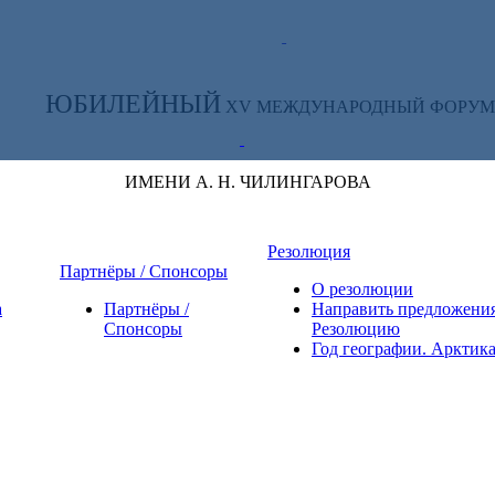
ТЕ ЗА НОВОСТЯМИ ФОРУМА:
ЮБИЛЕЙНЫЙ
XV МЕЖДУНАРОДНЫЙ ФОРУМ
ИМЕНИ А. Н. ЧИЛИНГАРОВА
Резолюция
Партнёры / Спонсоры
О резолюции
а
Партнёры /
Направить предложения
Спонсоры
Резолюцию
Год географии. Арктик