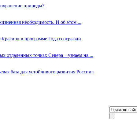
сохранение природы?
жизненная необходимость. И об этом
...
«Красин» в программе Года географии
ых отдаленных точках Севера – узнаем на
...
евая база для устойчивого развития России»
8