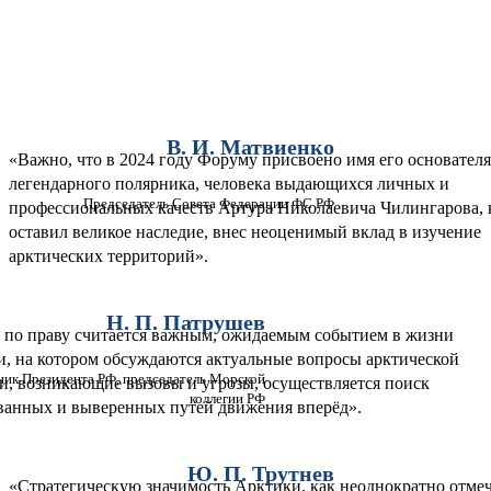
Опережая риски
МИНИМИЗИРОВАТЬ ПОСЛЕДСТВИЯ?
В. И. Матвиенко
«Важно, что в 2024 году Форуму присвоено имя его основател
легендарного полярника, человека выдающихся личных и
Председатель Совета Федерации ФС РФ
профессиональных качеств Артура Николаевича Чилингарова,
оставил великое наследие, внес неоценимый вклад в изучение
арктических территорий».
Н. П. Патрушев
по праву считается важным, ожидаемым событием в жизни
, на котором обсуждаются актуальные вопросы арктической
ик Президента РФ, председатель Морской
и, возникающие вызовы и угрозы, осуществляется поиск
коллегии РФ
ванных и выверенных путей движения вперёд».
Ю. П. Трутнев
«Стратегическую значимость Арктики, как неоднократно отме