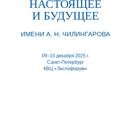
НАСТОЯЩЕЕ
И БУДУЩЕЕ
ИМЕНИ А. Н. ЧИЛИНГАРОВА
09–10 декабря 2025 г.
Санкт-Петербург
КВЦ «Экспофорум»
Форум традиционно является связующим звеном между
всеми сторонами, заинтересованными в развитии
арктических территорий, с учётом современных темпов и
моделей межрегионального и межотраслевого