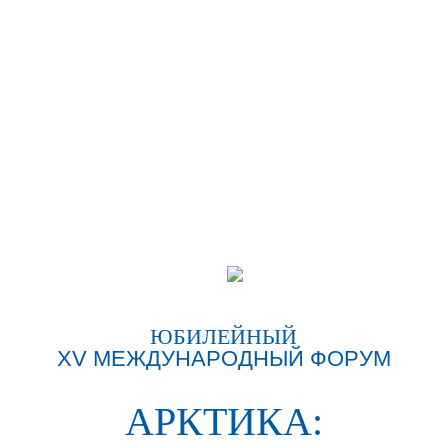
Форум традиционно
является связующим
звеном между всеми
сторонами,
заинтересованными в
развитии арктических
территорий, с учётом
современных темпов и
моделей межрегионального
и межотраслевого
взаимодействия,
международного
сотрудничества.
ЮБИЛЕЙНЫЙ
XV МЕЖДУНАРОДНЫЙ ФОРУМ
ЧИЛИНГАРОВ
АРКТИКА:
Артур Николаевич