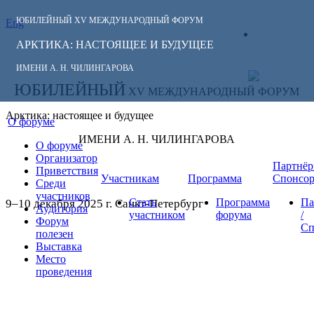
ЮБИЛЕЙНЫЙ
XV МЕЖДУНАРОДНЫЙ ФОРУМ
Eng
СЛЕДИТЕ ЗА
ЛИЧНЫЙ
НОВОСТЯМИ
АРКТИКА: НАСТОЯЩЕЕ И БУДУЩЕЕ
КАБИНЕТ
ФОРУМА:
ИМЕНИ А. Н. ЧИЛИНГАРОВА
ЮБИЛЕЙНЫЙ
XV МЕЖДУНАРОДНЫЙ ФОРУМ
Арктика: настоящее и будущее
О форуме
ИМЕНИ А. Н. ЧИЛИНГАРОВА
О форуме
Организатор
Партнёр
Приветствия
Участникам
Программа
Спонсо
Среди
участников
Стать
Программа
Па
9–10 декабря 2025 г. Санкт-Петербург
Аудитория
участником
форума
/
Форум
Сп
полезен
Выставка
Место
проведения