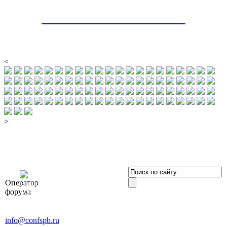
ФОТОРЕПОРТАЖ - 2024
<
>
OOO «Бизнес-
Оператор
Элит»
форума
196191, г. Санкт-Петербург,
Ленинский пр., д. 168
Тел. +7 (812) 327-93-70, E-mail:
info@confspb.ru