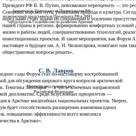
Президент РФ В. В. Путин, невозможно переоценить — это ре
Заместитель Председателя Правительства РФ -
Северный морской путь, уникальная природа и культура. Сего
полномочный представитель Президента РФ в ДФО,
перед нами стоят задачи по сохранению и усилению присутств
председатель Госкомиссии по развитию Арктики
нашей страны в регионе, формированию комфортных условий 
жизни и работы людей, совершенствованию технологий, реали
инвестиционных проектов. И такие мероприятия, как Форум А
настоящее и будущее им. А. Н. Чилингарова, помогают нам так
общестрановые вопросы решать».
С. В. Лавров
ледние годы Форум стал по-настоящему востребованной
ой для обсуждения широкого круга вопросов арктической
Министр иностранных дел
и. Тематика Заполярья — в числе ключевых направлений
Российской Федерации
кой дипломатии. Среди безусловных приоритетов —
ция в Арктике масштабных национальных проектов. Уверен,
ум будет способствовать расширению взаимовыгодных
ов, повышению эффективности всего комплекса
ичества в Арктике».
ПАРТНЁРЫ / СПОНСОРЫ ФОРУМА