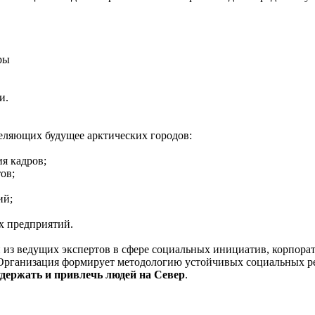
ры
и.
деляющих будущее арктических городов:
я кадров;
ов;
ий;
х предприятий.
из ведущих экспертов в сфере социальных инициатив, корпора
. Организация формирует методологию устойчивых социальных р
удержать и привлечь людей на Север
.