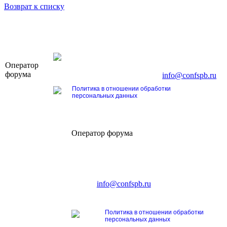
Возврат к списку
OOO «Бизнес-Элит»
Оператор
196191, г. Санкт-Петербург, Ленинский пр., д. 16
форума
Тел. +7 (812) 327-93-70, E-mail:
info@confspb.ru
Политика в отношении обработки
персональных данных
Оператор форума
CONFERENCE POINT
196191, Санкт-Петербург,
Ленинский пр., 168
тел.: +7 (812) 327-93-70
E-mail:
info@confspb.ru
Политика в отношении обработки
персональных данных