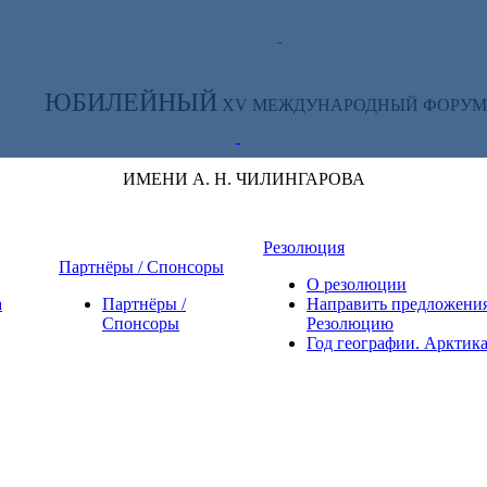
ТЕ ЗА НОВОСТЯМИ ФОРУМА:
ЮБИЛЕЙНЫЙ
XV МЕЖДУНАРОДНЫЙ ФОРУМ
ИМЕНИ А. Н. ЧИЛИНГАРОВА
Резолюция
Партнёры / Спонсоры
О резолюции
а
Партнёры /
Направить предложения
Спонсоры
Резолюцию
Год географии. Арктик