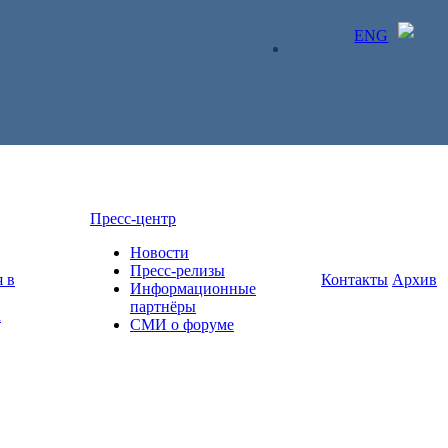
ENG
ЛИЧНЫЙ КАБИНЕТ
Пресс-центр
Новости
Пресс-релизы
 в
Контакты
Архив
Информационные
партнёры
а
СМИ о форуме