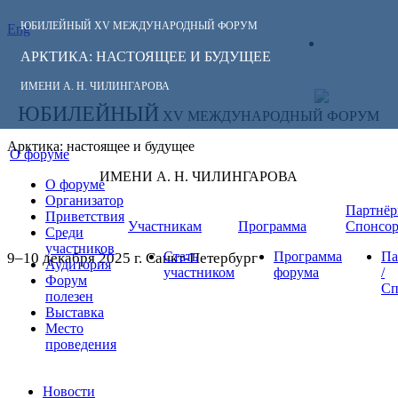
ЮБИЛЕЙНЫЙ
XV МЕЖДУНАРОДНЫЙ ФОРУМ
Eng
СЛЕДИТЕ ЗА
ЛИЧНЫЙ
НОВОСТЯМИ
АРКТИКА: НАСТОЯЩЕЕ И БУДУЩЕЕ
КАБИНЕТ
ФОРУМА:
ИМЕНИ А. Н. ЧИЛИНГАРОВА
ЮБИЛЕЙНЫЙ
XV МЕЖДУНАРОДНЫЙ ФОРУМ
Арктика: настоящее и будущее
О форуме
ИМЕНИ А. Н. ЧИЛИНГАРОВА
О форуме
Организатор
Партнёр
Приветствия
Участникам
Программа
Спонсо
Среди
участников
Стать
Программа
Па
9–10 декабря 2025 г. Санкт-Петербург
Аудитория
участником
форума
/
Форум
Сп
полезен
Выставка
Место
проведения
Новости