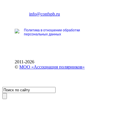
Ленинский пр., 168
тел.: +7 (812) 327-93-70
E-mail:
info@confspb.ru
Политика в отношении обработки
персональных данных
2011-2026
©
МОО «Ассоциация полярников»