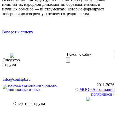
инициатив, народной дипломатии, образовательных и
научных обменов — инструментам, которые формируют
доверие и долгосрочную основу сотрудничества.
Возврат к списку
OOO «Бизнес-
Оператор
Элит»
форума
196191, г. Санкт-Петербург,
Ленинский пр., д. 168
Тел. +7 (812) 327-93-70, E-mail:
info@confspb.ru
2011-2026
Политика в отношении обработки
©
МОО «Ассоциация
персональных данных
полярников»
Оператор форума
CONFERENCE POINT
196191, Санкт-Петербург,