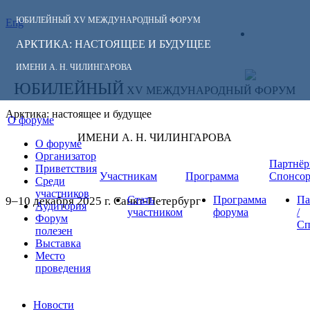
ЮБИЛЕЙНЫЙ
XV МЕЖДУНАРОДНЫЙ ФОРУМ
Eng
СЛЕДИТЕ ЗА
ЛИЧНЫЙ
НОВОСТЯМИ
АРКТИКА: НАСТОЯЩЕЕ И БУДУЩЕЕ
КАБИНЕТ
ФОРУМА:
ИМЕНИ А. Н. ЧИЛИНГАРОВА
ЮБИЛЕЙНЫЙ
XV МЕЖДУНАРОДНЫЙ ФОРУМ
Арктика: настоящее и будущее
О форуме
ИМЕНИ А. Н. ЧИЛИНГАРОВА
О форуме
Организатор
Партнёр
Приветствия
Участникам
Программа
Спонсо
Среди
участников
Стать
Программа
Па
9–10 декабря 2025 г. Санкт-Петербург
Аудитория
участником
форума
/
Форум
Сп
полезен
Выставка
Место
проведения
Новости