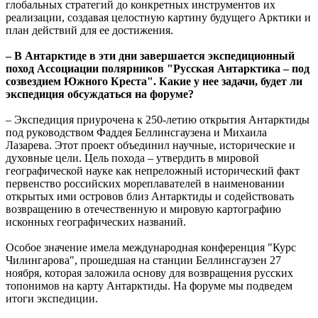
глобальных стратегий до конкретных инструментов их
реализации, создавая целостную картину будущего Арктики и
план действий для ее достижения.
– В Антарктиде в эти дни завершается экспедиционный
поход Ассоциации полярников "Русская Антарктика – под
созвездием Южного Креста". Какие у нее задачи, будет ли
экспедиция обсуждаться на форуме?
– Экспедиция приурочена к 250-летию открытия Антарктиды
под руководством Фаддея Беллинсгаузена и Михаила
Лазарева. Этот проект объединил научные, исторические и
духовные цели. Цель похода – утвердить в мировой
географической науке как непреложный исторический факт
первенство российских мореплавателей в наименовании
открытых ими островов близ Антарктиды и содействовать
возвращению в отечественную и мировую картографию
исконных географических названий.
Особое значение имела международная конференция "Курс
Чилингарова", прошедшая на станции Беллинсгаузен 27
ноября, которая заложила основу для возвращения русских
топонимов на карту Антарктиды. На форуме мы подведем
итоги экспедиции.