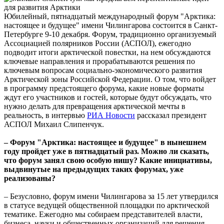
Юбилейный, пятнадцатый международный форум "Арктика:
настоящее и будущее" имени Чилингарова состоится в Санкт-
Петербурге 9-10 декабря. Форум, традиционно организуемый
Ассоциацией полярников России (АСПОЛ), ежегодно
подводит итоги арктической повестки, на нем обсуждаются
ключевые направления и прорабатываются решения по
ключевым вопросам социально-экономического развития
Арктической зоны Российской Федерации. О том, что войдет
в программу предстоящего форума, какие новые форматы
ждут его участников и гостей, которые будут обсуждать, что
нужно делать для превращения арктической мечты в
реальность, в интервью
РИА Новости
рассказал президент
АСПОЛ Михаил Слипенчук.
– Форум "Арктика: настоящее и будущее" в нынешнем
году пройдет уже в пятнадцатый раз. Можно ли сказать,
что форум занял свою особую нишу? Какие инициативы,
выдвинутые на предыдущих таких форумах, уже
реализованы?
– Безусловно, форум имени Чилингарова за 15 лет утвердился
в статусе ведущей общественной площадки по арктической
тематике. Ежегодно мы собираем представителей власти,
бизнеса, науки и общественных организаций для решения