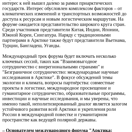
интерес к ней вышел далеко за рамки приарктических
государств. Интерес обусловлен комплексом факторов – от
климатических изменений и транспортных возможностей до
доступа к ресурсам и новым логистическим маршрутам. На
форуме ожидается представительство широкого круга стран.
Среди участников представители Китая, Индии, Японии,
Южной Кореи, Сингапура. Наряду с традиционными
партнерами в Арктике также будут представители Вьетнама,
Турции, Бангладеш, Уганды.
Международный трек форума будет включать несколько
ключевых сессий, таких как "Взаимовыгодное
сотрудничество с внерегиональными странами" и
"Безграничное сотрудничество: международные научные
исследования в Арктике". В фокусе обсуждений темы
экологии и климата, вопросы партнёрства: совместные
проекты в логистике, международное просвещение и
гуманитарное сотрудничество, образовательные программы,
инвестиции и научные исследования, и мы уверены, что
именно такой, неполитизированный диалог является залогом
устойчивого развития всей Арктики и укрепления роли
России в международной повестке и гуманитарном
пространстве как ведущей полярной державы.
– Основателем международного форума "Арктика: