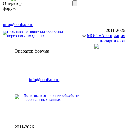
Оператор
Элит»
форума
196191, г. Санкт-Петербург,
Ленинский пр., д. 168
Тел. +7 (812) 327-93-70, E-mail:
info@confspb.ru
2011-2026
Политика в отношении обработки
©
МОО «Ассоциация
персональных данных
полярников»
Оператор форума
CONFERENCE POINT
196191, Санкт-Петербург,
Ленинский пр., 168
тел.: +7 (812) 327-93-70
E-mail:
info@confspb.ru
Политика в отношении обработки
персональных данных
2011-2026