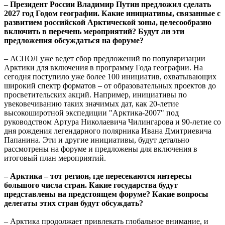
– Президент России Владимир Путин предложил сделать
2027 год Годом географии. Какие инициативы, связанные с
развитием российской Арктической зоны, целесообразно
включить в перечень мероприятий? Будут ли эти
предложения обсуждаться на форуме?
– АСПОЛ уже ведет сбор предложений по популяризации
Арктики для включения в программу Года географии. На
сегодня поступило уже более 100 инициатив, охватывающих
широкий спектр форматов – от образовательных проектов до
просветительских акций. Например, инициативы по
увековечиванию таких значимых дат, как 20-летие
высокоширотной экспедиции "Арктика-2007" под
руководством Артура Николаевича Чилингарова и 90-летие со
дня рождения легендарного полярника Ивана Дмитриевича
Папанина. Эти и другие инициативы, будут детально
рассмотрены на форуме и предложены для включения в
итоговый план мероприятий.
– Арктика – тот регион, где пересекаются интересы
большого числа стран. Какие государства будут
представлены на предстоящем форуме? Какие вопросы
делегаты этих стран будут обсуждать?
– Арктика продолжает привлекать глобальное внимание, и