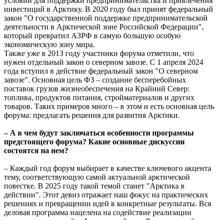
условий для поддержки предпринимательства и привлечения
инвестиций в Арктику. В 2020 году был принят федеральный
закон "О государственной поддержке предпринимательской
деятельности в Арктической зоне Российской Федерации",
который превратил АЗРФ в самую большую особую
экономическую зону мира.
Также уже в 2013 году участники форума отметили, что
нужен отдельный закон о северном завозе. С 1 апреля 2024
года вступил в действие федеральный закон "О северном
завозе". Основная цель ФЗ – создание бесперебойных
поставок грузов жизнеобеспечения на Крайний Север:
топлива, продуктов питания, стройматериалов и других
товаров. Таких примеров много – в этом и есть основная цель
форума: предлагать решения для развития Арктики.
– А в чем будут заключаться особенности программы
предстоящего форума? Какие основные дискуссии
состоятся на нем?
– Каждый год форум выбирает в качестве ключевого акцента
тему, соответствующую самой актуальной арктической
повестке. В 2025 году такой темой станет "Арктика в
действии". Этот девиз отражает наш фокус на практических
решениях и превращении идей в конкретные результаты. Вся
деловая программа нацелена на содействие реализации