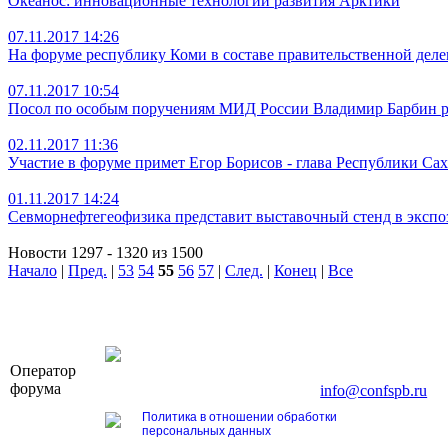
Океанос: инновационные технологии развития Арктики
07.11.2017 14:26
На форуме республику Коми в составе правительственной деле
07.11.2017 10:54
Посол по особым поручениям МИД России Владимир Барбин ра
02.11.2017 11:36
Участие в форуме примет Егор Борисов - глава Республики Сах
01.11.2017 14:24
Севморнефтегеофизика представит выставочный стенд в эксп
Новости 1297 - 1320 из 1500
Начало
|
Пред.
|
53
54
55
56
57
|
След.
|
Конец
|
Все
OOO «Бизнес-Элит»
Оператор
196191, г. Санкт-Петербург, Ленинский пр., д. 16
форума
Тел. +7 (812) 327-93-70, E-mail:
info@confspb.ru
Политика в отношении обработки
персональных данных