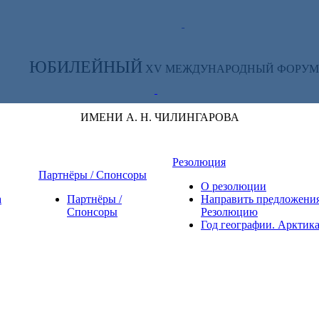
ТЕ ЗА НОВОСТЯМИ ФОРУМА:
ЮБИЛЕЙНЫЙ
XV МЕЖДУНАРОДНЫЙ ФОРУМ
ИМЕНИ А. Н. ЧИЛИНГАРОВА
Резолюция
Партнёры / Спонсоры
О резолюции
а
Партнёры /
Направить предложения
Спонсоры
Резолюцию
Год географии. Арктик