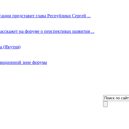
гации представит глава Республики Сергей
...
сскажет на форуме о перспективах развития
...
а (Якутия)
озиционной зоне форума
8