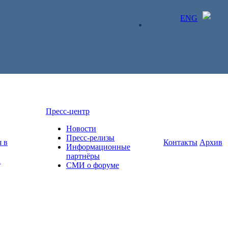
ENG
ЛИЧНЫЙ КАБИНЕТ
Пресс-центр
Новости
Пресс-релизы
 в
Контакты
Архив
Информационные
партнёры
а
СМИ о форуме