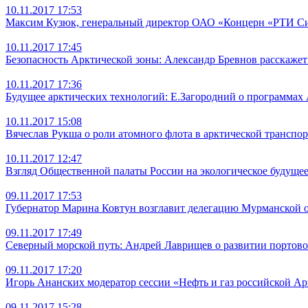
10.11.2017 17:53
Максим Кузюк, генеральный директор ОАО «Концерн «РТИ С
10.11.2017 17:45
Безопасность Арктической зоны: Александр Бревнов расскаже
10.11.2017 17:36
Будущее арктических технологий: Е.Загородний о программа
10.11.2017 15:08
Вячеслав Рукша о роли атомного флота в арктической транспо
10.11.2017 12:47
Взгляд Общественной палаты России на экологическое будуще
09.11.2017 17:53
Губернатор Марина Ковтун возглавит делегацию Мурманской 
09.11.2017 17:49
Северный морской путь: Андрей Лаврищев о развитии портов
09.11.2017 17:20
Игорь Ананских модератор сессии «Нефть и газ российской А
09.11.2017 15:28