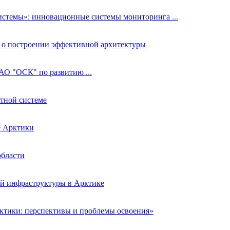
истемы»: инновационные системы мониторинга
...
т о построении эффективной архитектуры
х АО "ОСК" по развитию
...
ртной системе
е Арктики
области
ой инфраструктуры в Арктике
рктики: перспективы и проблемы освоения»