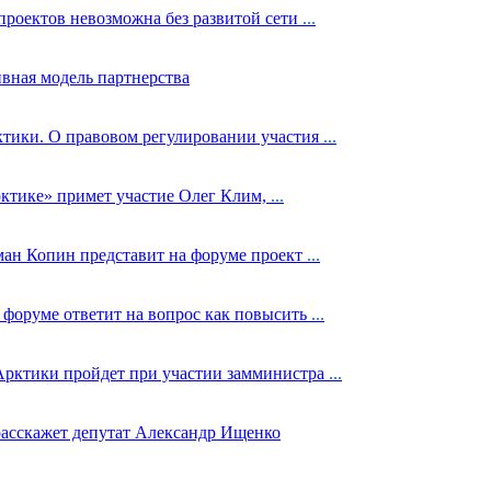
роектов невозможна без развитой сети
...
вная модель партнерства
ктики. О правовом регулировании участия
...
рктике» примет участие Олег Клим,
...
ман Копин представит на форуме проект
...
форуме ответит на вопрос как повысить
...
 Арктики пройдет при участии замминистра
...
расскажет депутат Александр Ищенко