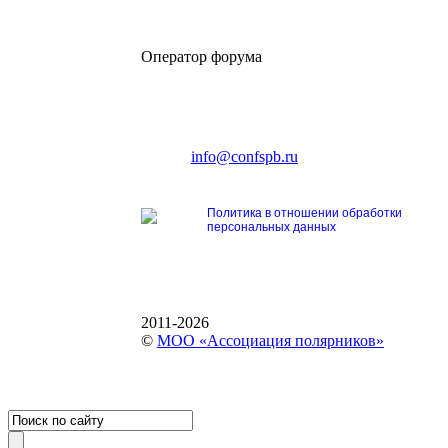
Оператор форума
CONFERENCE POINT
196191, Санкт-Петербург,
Ленинский пр., 168
тел.: +7 (812) 327-93-70
E-mail:
info@confspb.ru
Политика в отношении обработки
персональных данных
2011-2026
©
МОО «Ассоциация полярников»