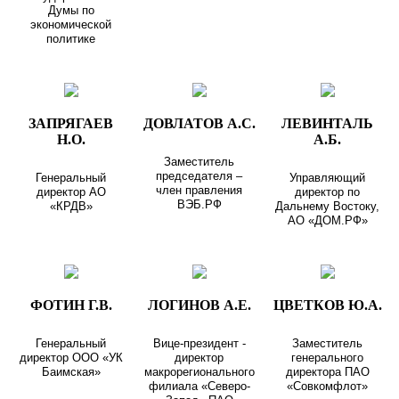
Думы по
экономической
политике
ЗАПРЯГАЕВ
ДОВЛАТОВ А.С.
ЛЕВИНТАЛЬ
Н.О.
А.Б.
Заместитель
председателя –
Генеральный
Управляющий
член правления
директор АО
директор по
ВЭБ.РФ
«КРДВ»
Дальнему Востоку,
АО «ДОМ.РФ»
ФОТИН Г.В.
ЛОГИНОВ А.Е.
ЦВЕТКОВ Ю.А.
Генеральный
Вице-президент -
Заместитель
директор ООО «УК
директор
генерального
Баимская»
макрорегионального
директора ПАО
филиала «Северо-
«Совкомфлот»