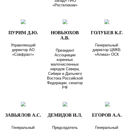
Запад» ПАО
«Ростелеком»
ПУРИМ Д.Ю.
НОВЬЮХОВ
ГОЛУБЕВ К.Г.
А.В.
Управляющий
Генеральный
директор АО
директор ЦМКБ
Президент
«Совфрахт»
«Алмаз» ОСК
Ассоциации
коренных
малочисленных
народов Севера,
Сибири и Дальнего
Востока Российской
Федерации, сенатор
РФ
ЗАВЬЯЛОВ А.С.
ДЕМИДОВ И.Л.
ЕГОРОВ А.А.
Генеральный
Председатель
Генеральный