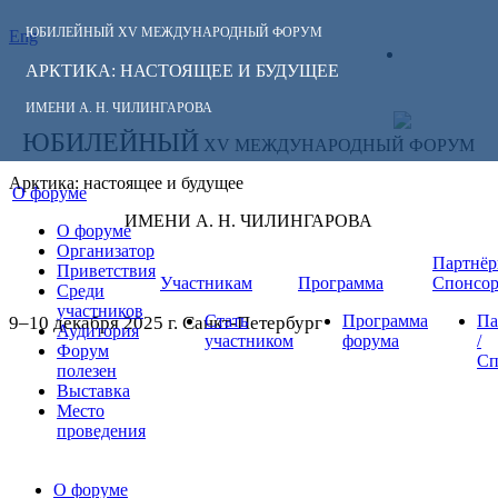
ЮБИЛЕЙНЫЙ
XV МЕЖДУНАРОДНЫЙ ФОРУМ
Eng
СЛЕДИТЕ ЗА
ЛИЧНЫЙ
НОВОСТЯМИ
АРКТИКА: НАСТОЯЩЕЕ И БУДУЩЕЕ
КАБИНЕТ
ФОРУМА:
ИМЕНИ А. Н. ЧИЛИНГАРОВА
ЮБИЛЕЙНЫЙ
XV МЕЖДУНАРОДНЫЙ ФОРУМ
Арктика: настоящее и будущее
О форуме
ИМЕНИ А. Н. ЧИЛИНГАРОВА
О форуме
Организатор
Партнёр
Приветствия
Участникам
Программа
Спонсо
Среди
участников
Стать
Программа
Па
9–10 декабря 2025 г. Санкт-Петербург
Аудитория
участником
форума
/
Форум
Сп
полезен
Выставка
Место
проведения
О форуме