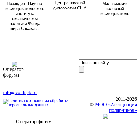
Центра научной
Президент Научно-
Малазийский
дипломатии США
исследовательского
полярный
института
исследователь
океанической
политики Фонда
мира Сасакавы
OOO «Бизнес-
Оператор
Элит»
форума
196191, г. Санкт-Петербург,
Ленинский пр., д. 168
Тел. +7 (812) 327-93-70, E-mail:
info@confspb.ru
2011-2026
Политика в отношении обработки
©
МОО «Ассоциация
персональных данных
полярников»
Оператор форума
CONFERENCE POINT
196191, Санкт-Петербург,