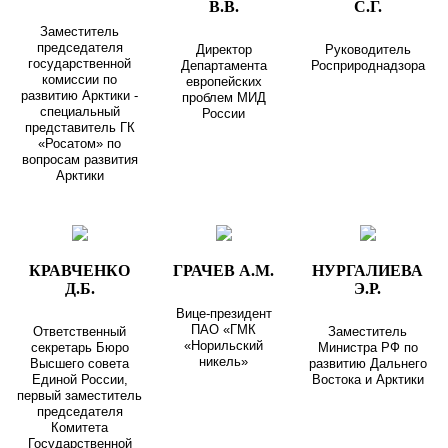
В.В.
С.Г.
Заместитель
председателя
Директор
Руководитель
государственной
Департамента
Росприроднадзора
комиссии по
европейских
развитию Арктики -
проблем МИД
специальный
России
представитель ГК
«Росатом» по
вопросам развития
Арктики
КРАВЧЕНКО
ГРАЧЕВ А.М.
НУРГАЛИЕВА
Д.Б.
Э.Р.
Вице-президент
ПАО «ГМК
Ответственный
Заместитель
«Норильский
секретарь Бюро
Министра РФ по
никель»
Высшего совета
развитию Дальнего
Единой России,
Востока и Арктики
первый заместитель
председателя
Комитета
Государственной