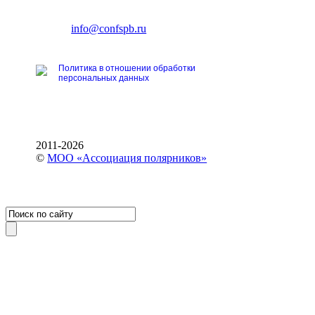
Ленинский пр., 168
тел.: +7 (812) 327-93-70
E-mail:
info@confspb.ru
Политика в отношении обработки
персональных данных
2011-2026
©
МОО «Ассоциация полярников»