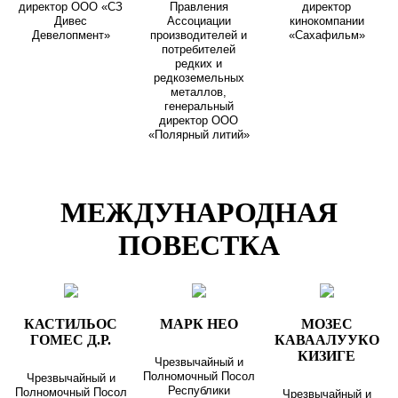
директор ООО «СЗ
Правления
директор
Дивес
Ассоциации
кинокомпании
Девелопмент»
производителей и
«Сахафильм»
потребителей
редких и
редкоземельных
металлов,
генеральный
директор ООО
«Полярный литий»
МЕЖДУНАРОДНАЯ
ПОВЕСТКА
КАСТИЛЬОС
МАРК НЕО
МОЗЕС
ГОМЕС Д.Р.
КАВААЛУУКО
КИЗИГЕ
Чрезвычайный и
Полномочный Посол
Чрезвычайный и
Республики
Полномочный Посол
Чрезвычайный и