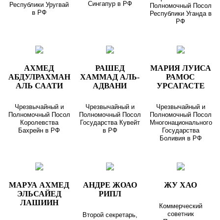
Сингапур в РФ
Республики Уругвай
Полномочный Посол
в РФ
Республики Уганда в
РФ
АХМЕД
РАШЕД
МАРИЯ ЛУИСА
АБДУЛРАХМАН
ХАММАД АЛЬ-
РАМОС
АЛЬ СААТИ
АДВАНИ
УРСАГАСТЕ
Чрезвычайный и
Чрезвычайный и
Чрезвычайный и
Полномочный Посол
Полномочный Посол
Полномочный Посол
Королевства
Государства Кувейт
Многонационального
Бахрейн в РФ
в РФ
Государства
Боливия в РФ
МАРУА АХМЕД
АНДРЕ ЖОАО
ЖУ ХАО
ЭЛЬСАЙЕД
РИПЛ
ЛАШИИН
Коммерческий
советник
Второй секретарь,