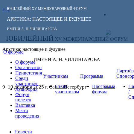
ЮБИЛЕЙНЫЙ
XV МЕЖДУНАРОДНЫЙ ФОРУМ
Eng
СЛЕДИТЕ ЗА
ЛИЧНЫЙ
НОВОСТЯМИ
АРКТИКА: НАСТОЯЩЕЕ И БУДУЩЕЕ
КАБИНЕТ
ФОРУМА:
ИМЕНИ А. Н. ЧИЛИНГАРОВА
ЮБИЛЕЙНЫЙ
XV МЕЖДУНАРОДНЫЙ ФОРУМ
Арктика: настоящее и будущее
О форуме
ИМЕНИ А. Н. ЧИЛИНГАРОВА
О форуме
Организатор
Партнёр
Приветствия
Участникам
Программа
Спонсо
Среди
участников
Стать
Программа
Па
9–10 декабря 2025 г. Санкт-Петербург
Аудитория
участником
форума
/
Форум
Сп
полезен
Выставка
Место
проведения
Новости