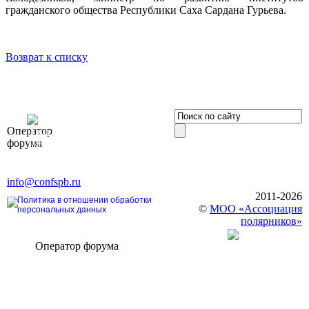
гражданского общества Республики Саха Сардана Гурьева.
Возврат к списку
OOO «Бизнес-
Оператор
Элит»
форума
196191, г. Санкт-Петербург,
Ленинский пр., д. 168
Тел. +7 (812) 327-93-70, E-mail:
info@confspb.ru
2011-2026
Политика в отношении обработки
©
МОО «Ассоциация
персональных данных
полярников»
Оператор форума
CONFERENCE POINT
196191, Санкт-Петербург,
Ленинский пр., 168
тел.: +7 (812) 327-93-70