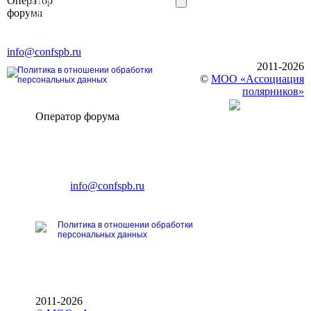
Оператор
Элит»
форума
196191, г. Санкт-Петербург,
Ленинский пр., д. 168
Тел. +7 (812) 327-93-70, E-mail:
info@confspb.ru
2011-2026
Политика в отношении обработки
©
МОО «Ассоциация
персональных данных
полярников»
Оператор форума
CONFERENCE POINT
196191, Санкт-Петербург,
Ленинский пр., 168
тел.: +7 (812) 327-93-70
E-mail:
info@confspb.ru
Политика в отношении обработки
персональных данных
2011-2026