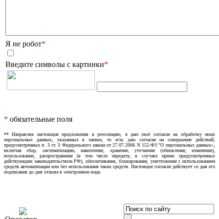
Я не робот
*
Введите символы с картинки
*
*
обязательные поля
** Направляя настоящие предложения в резолюцию, я даю своё согласие на обработку моих
персональных данных, указанных в заявке, то есть даю согласие на совершение действий,
предусмотренных п. 3 ст. 3 Федерального закона от 27.07.2006 N 152-ФЗ "О персональных данных»,
включая сбор, систематизацию, накопление, хранение, уточнение (обновление, изменение),
использование, распространение (в том числе передачу, в случаях прямо предусмотренных
действующим законодательством РФ), обезличивание, блокирование, уничтожение с использованием
средств автоматизации или без использования таких средств. Настоящее согласие действует со дня его
подписания до дня отзыва в электронном виде.
OOO «Бизнес-