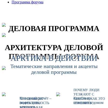
Программа форума
ДЕЛОВАЯ ПРОГРАММА
АРХИТЕКТУРА ДЕЛОВОЙ
ПРОГРАММЫ ФОРУМА
АРКТИКА В ДЕЙСТВИИ
Тематические направления и акценты
деловой программы
ПОЧЕМУ ЛЮДИ
УЕЗЖАЮТ С
Холодный расчёт –
Как Север
ЧТО ПОВЫСИТ
СЕВЕРА И КАК ЭТО
видеть цель,
становится домом
ЭФФЕКТИВНОСТЬ
ИЗМЕНИТЬ?
устранять
АРКТИКИ КАК