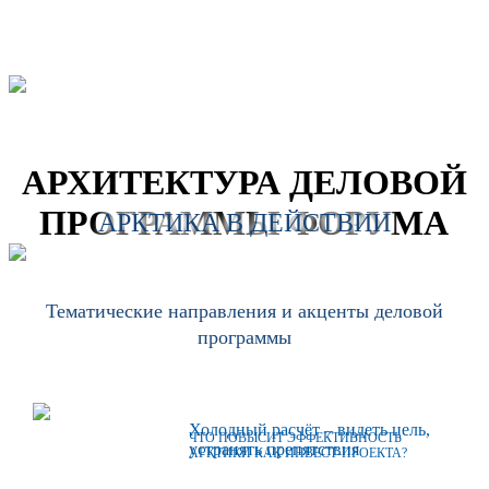
АРХИТЕКТУРА ДЕЛОВОЙ
ПРОГРАММЫ ФОРУМА
АРКТИКА В ДЕЙСТВИИ
Тематические направления и акценты деловой
программы
Холодный расчёт – видеть цель,
ЧТО ПОВЫСИТ ЭФФЕКТИВНОСТЬ
устранять препятствия
АРКТИКИ КАК ИНВЕСТ-ПРОЕКТА?