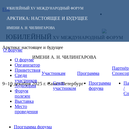
ЮБИЛЕЙНЫЙ
XV МЕЖДУНАРОДНЫЙ ФОРУМ
Eng
СЛЕДИТЕ ЗА
ЛИЧНЫЙ
НОВОСТЯМИ
АРКТИКА: НАСТОЯЩЕЕ И БУДУЩЕЕ
КАБИНЕТ
ФОРУМА:
ИМЕНИ А. Н. ЧИЛИНГАРОВА
ЮБИЛЕЙНЫЙ
XV МЕЖДУНАРОДНЫЙ ФОРУМ
Арктика: настоящее и будущее
О форуме
ИМЕНИ А. Н. ЧИЛИНГАРОВА
О форуме
Организатор
Партнёр
Приветствия
Участникам
Программа
Спонсо
Среди
участников
Стать
Программа
Па
9–10 декабря 2025 г. Санкт-Петербург
Аудитория
участником
форума
/
Форум
Сп
полезен
Выставка
Место
проведения
Программа форума