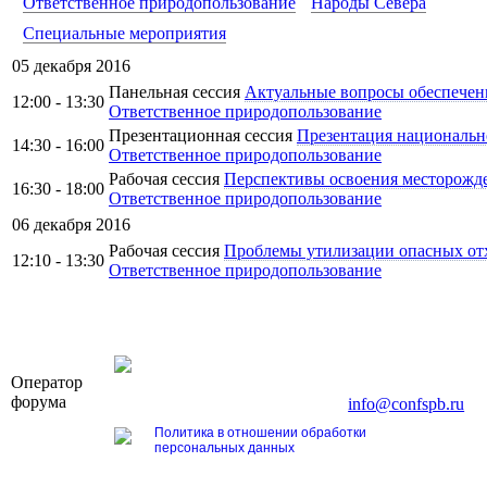
Ответственное природопользование
Народы Севера
Специальные мероприятия
05 декабря 2016
Панельная сессия
Актуальные вопросы обеспечени
12:00 - 13:30
Ответственное природопользование
Презентационная сессия
Презентация национальн
14:30 - 16:00
Ответственное природопользование
Рабочая сессия
Перспективы освоения месторожд
16:30 - 18:00
Ответственное природопользование
06 декабря 2016
Рабочая сессия
Проблемы утилизации опасных отх
12:10 - 13:30
Ответственное природопользование
OOO «Бизнес-Элит»
Оператор
196191, г. Санкт-Петербург, Ленинский пр., д. 16
форума
Тел. +7 (812) 327-93-70, E-mail:
info@confspb.ru
Политика в отношении обработки
персональных данных