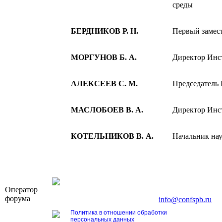
среды
БЕРДНИКОВ Р. Н.
Первый замес
МОРГУНОВ Б. А.
Директор Инс
АЛЕКСЕЕВ С. М.
Председатель
МАСЛОБОЕВ В. А.
Директор Инс
КОТЕЛЬНИКОВ В. А.
Начальник на
OOO «Бизнес-Элит»
Оператор
196191, г. Санкт-Петербург, Ленинский пр., д. 16
форума
Тел. +7 (812) 327-93-70, E-mail:
info@confspb.ru
Политика в отношении обработки
персональных данных