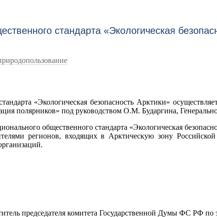
ественного стандарта «Экологическая безопас
природопользование
стандарта «Экологическая безопасность Арктики» осуществля
ия полярников» под руководством О.М. Бударгина, Генеральн
ционального общественного стандарта «Экологическая безопасн
вителями регионов, входящих в Арктическую зону Российско
организаций.
титель председателя комитета Государственной Думы ФС РФ по