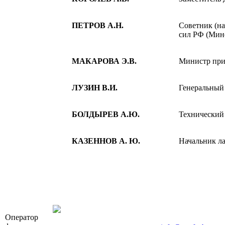
ПЕТРОВ А.Н.
Советник (н
сил РФ (Мин
МАКАРОВА Э.В.
Министр при
ЛУЗИН В.И.
Генеральный
БОЛДЫРЕВ А.Ю.
Технический
КАЗЕННОВ А. Ю.
Начальник л
OOO «Бизнес-Элит»
Оператор
196191, г. Санкт-Петербург, Ленинский пр., д. 16