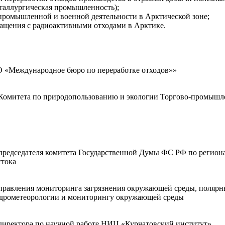
таллургическая промышленность);
промышленной и военной деятельности в Арктической зоне;
ращения с радиоактивными отходами в Арктике.
 «Международное бюро по переработке отходов»»
 Комитета по природопользованию и экологии Торгово-промыш
председателя комитета Государственной Думы ФС РФ по регион
стока
правления мониторинга загрязнения окружающей среды, полярн
идрометеорологии и мониторингу окружающей среды
директора по научной работе НИЦ «Курчатовский институт»