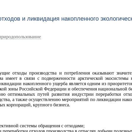
тходов и ликвидация накопленного экологичес
природопользование
щие отходы производства и потребления оказывают значите
ма имеет в связи с подверженности арктической экосистемы 
иквидации накопленного ущерба является одним из приоритетов
кой зоны Российской Федерации и обеспечения национальной бе
нию оптимальных путей развития индустрии переработки отхо
тва, а также осуществлению мероприятий по ликвидации нако
ых корпораций, крупного бизнеса.
ективной системы обращения с отходами;
 переработки отходов производства в отраслях добычи полезны