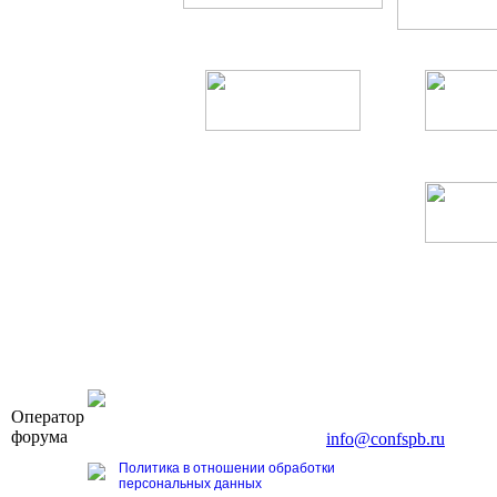
OOO «Бизнес-Элит»
Оператор
196191, г. Санкт-Петербург, Ленинский пр., д. 168
форума
Тел. +7 (812) 327-93-70, E-mail:
info@confspb.ru
Политика в отношении обработки
персональных данных