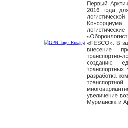
Первый Арктич
2016 года дл
логистическ
Консорциума
логистиче
«Оборонлоги
«FESCO». В за
внесение п
транспортно-л
созданию е
транспортных 
разработка ко
транспортной
многовариант
увеличение во
Мурманска и А