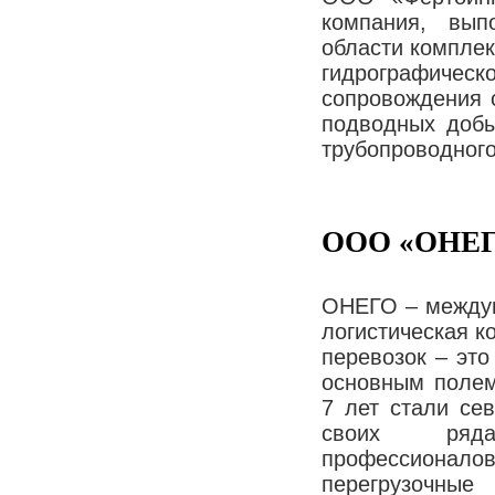
компания, вы
области комплек
гидрографиче
сопровождения с
подводных добы
трубопроводного
ООО «ОНЕ
ОНЕГО – междун
логистическая к
перевозок – это
основным полем
7 лет стали се
своих ряда
профессионало
перегрузочные