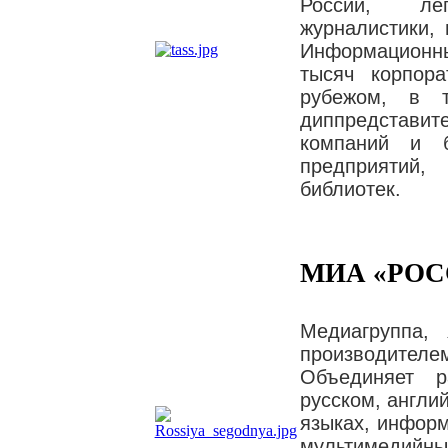
России, лег
журналистики, 
Информационн
тысяч корпор
рубежом, в 
диппредстав
компаний и 
предприятий
библиотек.
МИА «РОС
Медиагруппа,
производите
Объединяет р
русском, англи
языках, информ
мультимедий