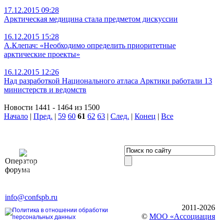
17.12.2015 09:28
Арктическая медицина стала предметом дискуссии
16.12.2015 15:28
А.Клепач: «Необходимо определить приоритетные
арктические проекты»
16.12.2015 12:26
Над разработкой Национального атласа Арктики работали 13
министерств и ведомств
Новости 1441 - 1464 из 1500
Начало
|
Пред.
|
59
60
61
62
63
|
След.
|
Конец
|
Все
OOO «Бизнес-
Оператор
Элит»
форума
196191, г. Санкт-Петербург,
Ленинский пр., д. 168
Тел. +7 (812) 327-93-70, E-mail:
info@confspb.ru
2011-2026
Политика в отношении обработки
©
МОО «Ассоциация
персональных данных