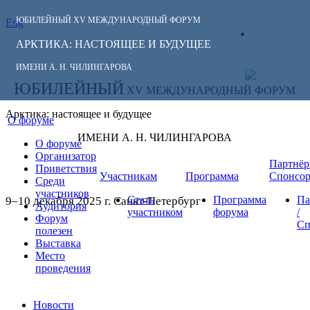
ЮБИЛЕЙНЫЙ
XV МЕЖДУНАРОДНЫЙ ФОРУМ
Eng
СЛЕДИТЕ ЗА
ЛИЧНЫЙ
НОВОСТЯМИ
АРКТИКА: НАСТОЯЩЕЕ И БУДУЩЕЕ
КАБИНЕТ
ФОРУМА:
ИМЕНИ А. Н. ЧИЛИНГАРОВА
ЮБИЛЕЙНЫЙ
XV МЕЖДУНАРОДНЫЙ ФОРУМ
Арктика: настоящее и будущее
О форуме
ИМЕНИ А. Н. ЧИЛИНГАРОВА
О форуме
Организатор
Партнёр
Приветствия
Участникам
Программа
Спонсо
Среди
участников
Стать
Программа
Па
9–10 декабря 2025 г. Санкт-Петербург
Аудитория
участником
форума
/
Форум
Сп
полезен
Выставка
Место
проведения
Новости