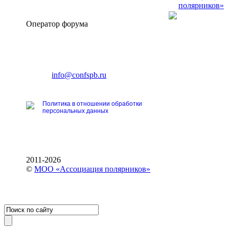
полярников»
Оператор форума
CONFERENCE POINT
196191, Санкт-Петербург,
Ленинский пр., 168
тел.: +7 (812) 327-93-70
E-mail:
info@confspb.ru
Политика в отношении обработки
персональных данных
2011-2026
©
МОО «Ассоциация полярников»