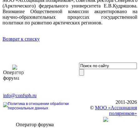
МОО «Ассоциация полярников», советник ректора Северного
(Арктического) федерального университета Е.В.Кудряшова.
Внимание Общественной комиссии акцентировано на
научно-образовательных процессах государственной
политики по развитию арктических регионов.
Возврат к списку
OOO «Бизнес-
Оператор
Элит»
форума
196191, г. Санкт-Петербург,
Ленинский пр., д. 168
Тел. +7 (812) 327-93-70, E-mail:
info@confspb.ru
2011-2026
Политика в отношении обработки
©
МОО «Ассоциация
персональных данных
полярников»
Оператор форума
CONFERENCE POINT
196191, Санкт-Петербург,