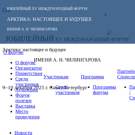
ЮБИЛЕЙНЫЙ
XV МЕЖДУНАРОДНЫЙ ФОРУМ
Eng
СЛЕДИТЕ ЗА
ЛИЧНЫЙ
НОВОСТЯМИ
АРКТИКА: НАСТОЯЩЕЕ И БУДУЩЕЕ
КАБИНЕТ
ФОРУМА:
ИМЕНИ А. Н. ЧИЛИНГАРОВА
ЮБИЛЕЙНЫЙ
XV МЕЖДУНАРОДНЫЙ ФОРУМ
Арктика: настоящее и будущее
О форуме
ИМЕНИ А. Н. ЧИЛИНГАРОВА
О форуме
Организатор
Партнёр
Приветствия
Участникам
Программа
Спонсо
Среди
участников
Стать
Программа
Па
9–10 декабря 2025 г. Санкт-Петербург
Аудитория
участником
форума
/
Форум
Сп
полезен
Выставка
Место
проведения
Новости