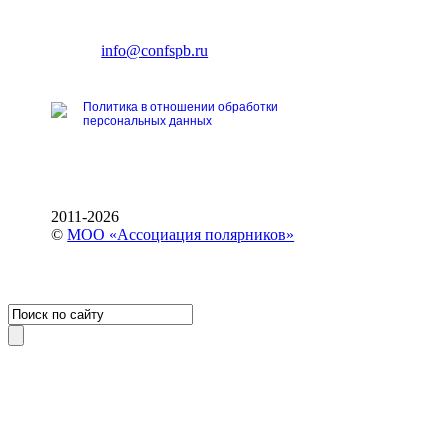
Ленинский пр., 168
тел.: +7 (812) 327-93-70
E-mail:
info@confspb.ru
Политика в отношении обработки
персональных данных
2011-2026
©
МОО «Ассоциация полярников»