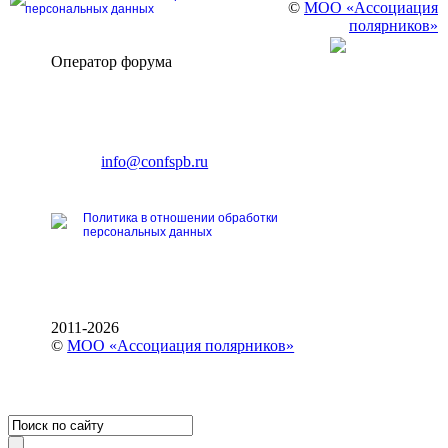
©
МОО «Ассоциация
персональных данных
полярников»
Оператор форума
CONFERENCE POINT
196191, Санкт-Петербург,
Ленинский пр., 168
тел.: +7 (812) 327-93-70
E-mail:
info@confspb.ru
Политика в отношении обработки
персональных данных
2011-2026
©
МОО «Ассоциация полярников»