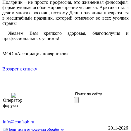
Полярник – не просто профессия, это жизненная философия,
формирующая особое мировоззрение человека. Арктика стала
делом многих россиян, поэтому День полярника превратился
в масштабный праздник, который отмечают во всех уголках
страны
Желаем Вам крепкого здоровья, благополучия и
профессиональных успехов!
МОО «Ассоциация полярников»
Возврат к списку
OOO «Бизнес-
Оператор
Элит»
форума
196191, г. Санкт-Петербург,
Ленинский пр., д. 168
Тел. +7 (812) 327-93-70, E-mail:
info@confspb.ru
2011-2026
Политика в отношении обработки