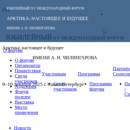
ЮБИЛЕЙНЫЙ
XV МЕЖДУНАРОДНЫЙ ФОРУМ
Eng
СЛЕДИТЕ ЗА
ЛИЧНЫЙ
НОВОСТЯМИ
АРКТИКА: НАСТОЯЩЕЕ И БУДУЩЕЕ
КАБИНЕТ
ФОРУМА:
ИМЕНИ А. Н. ЧИЛИНГАРОВА
ЮБИЛЕЙНЫЙ
XV МЕЖДУНАРОДНЫЙ ФОРУМ
Арктика: настоящее и будущее
О форуме
ИМЕНИ А. Н. ЧИЛИНГАРОВА
О форуме
Организатор
Партнёр
Приветствия
Участникам
Программа
Спонсо
Среди
участников
Стать
Программа
Па
9–10 декабря 2025 г. Санкт-Петербург
Аудитория
участником
форума
/
Форум
Сп
полезен
Выставка
Место
проведения
Новости