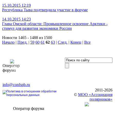
15.10.2015 12:19
Республика Тыва подтвердила участие в форуме
14.10.2015 14:23
Глава Омской области: Промышленное освоение Арктики -
стимул для развития экономики России
Новости 1465 - 1488 из 1500
Начало
|
Пред.
|
59
60
61
62
63
|
След.
|
Конец
|
Все
OOO «Бизнес-
Оператор
Элит»
форума
196191, г. Санкт-Петербург,
Ленинский пр., д. 168
Тел. +7 (812) 327-93-70, E-mail:
info@confspb.ru
2011-2026
Политика в отношении обработки
©
МОО «Ассоциация
персональных данных
полярников»
Оператор форума