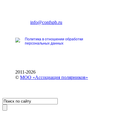
CONFERENCE POINT
196191, Санкт-Петербург,
Ленинский пр., 168
тел.: +7 (812) 327-93-70
E-mail:
info@confspb.ru
Политика в отношении обработки
персональных данных
2011-2026
©
МОО «Ассоциация полярников»