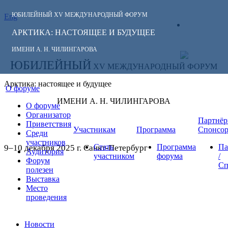
ЮБИЛЕЙНЫЙ
XV МЕЖДУНАРОДНЫЙ ФОРУМ
Eng
СЛЕДИТЕ ЗА
ЛИЧНЫЙ
НОВОСТЯМИ
АРКТИКА: НАСТОЯЩЕЕ И БУДУЩЕЕ
КАБИНЕТ
ФОРУМА:
ИМЕНИ А. Н. ЧИЛИНГАРОВА
ЮБИЛЕЙНЫЙ
XV МЕЖДУНАРОДНЫЙ ФОРУМ
Арктика: настоящее и будущее
О форуме
ИМЕНИ А. Н. ЧИЛИНГАРОВА
О форуме
Организатор
Партнёр
Приветствия
Участникам
Программа
Спонсо
Среди
участников
Стать
Программа
Па
9–10 декабря 2025 г. Санкт-Петербург
Аудитория
участником
форума
/
Форум
Сп
полезен
Выставка
Место
проведения
Новости