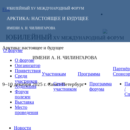
ЮБИЛЕЙНЫЙ
XV МЕЖДУНАРОДНЫЙ ФОРУМ
Eng
СЛЕДИТЕ ЗА
ЛИЧНЫЙ
НОВОСТЯМИ
АРКТИКА: НАСТОЯЩЕЕ И БУДУЩЕЕ
КАБИНЕТ
ФОРУМА:
ИМЕНИ А. Н. ЧИЛИНГАРОВА
ЮБИЛЕЙНЫЙ
XV МЕЖДУНАРОДНЫЙ ФОРУМ
Арктика: настоящее и будущее
О форуме
ИМЕНИ А. Н. ЧИЛИНГАРОВА
О форуме
Организатор
Партнёр
Приветствия
Участникам
Программа
Спонсо
Среди
участников
Стать
Программа
Па
9–10 декабря 2025 г. Санкт-Петербург
Аудитория
участником
форума
/
Форум
Сп
полезен
Выставка
Место
проведения
Новости