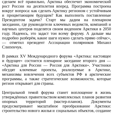
сделаем всё правильно, Арктика обеспечит экономический
рост России на десятилетия вперед. Программа построена
вокруг вопроса: как сделать Арктику регионом с устойчивым
и процветающим будущим? Как выполнить поставленные
Президентом задачи? Старт мы дадим на пленарном
заседании, где руководители ключевых ведомств, компаний и
научных центров поделятся своим видением Арктики в 2050
году. Надеюсь, это задаст тон всему форуму. А дальше мы
подробно разберём, какие шаги нужно сделать прямо сейчас»,
— отметил президент Ассоциации полярников Михаил
Слипенчук.
В рамках XV Международного форума «Арктика: настоящее
и будущее» состоится пленарное заседание второго дня —
«Арктика для России — Россия для Арктики». Участники
обсудят ключевые проекты, реализуемые в Арктике,
механизмы вовлечения всех субъектов РФ в арктические
программы, а также стратегические возможности, которые
регион открывает для страны.
Центральной темой форума станет воплощение в жизнь
утверждённых правительством комплексных планов развития
опорных территорий (мастер‑планов). Документы
предусматривают масштабное преобразование Арктики:
строительство нового жилья и социальных объектов, создание