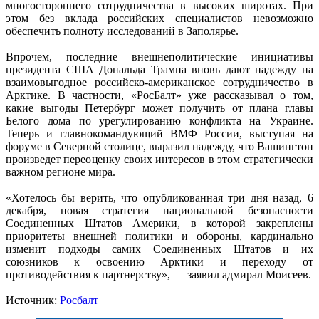
многостороннего сотрудничества в высоких широтах. При
этом без вклада российских специалистов невозможно
обеспечить полноту исследований в Заполярье.
Впрочем, последние внешнеполитические инициативы
президента США Дональда Трампа вновь дают надежду на
взаимовыгодное российско-американское сотрудничество в
Арктике. В частности, «РосБалт» уже рассказывал о том,
какие выгоды Петербург может получить от плана главы
Белого дома по урегулированию конфликта на Украине.
Теперь и главнокомандующий ВМФ России, выступая на
форуме в Северной столице, выразил надежду, что Вашингтон
произведет переоценку своих интересов в этом стратегически
важном регионе мира.
«Хотелось бы верить, что опубликованная три дня назад, 6
декабря, новая стратегия национальной безопасности
Соединенных Штатов Америки, в которой закреплены
приоритеты внешней политики и обороны, кардинально
изменит подходы самих Соединенных Штатов и их
союзников к освоению Арктики и переходу от
противодействия к партнерству», — заявил адмирал Моисеев.
Источник:
Росбалт