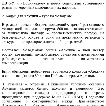
ДВ РФ и «Норникелем» в целях содействия устойчивому
развитию коренных малочисленных народов.
2. Кадры для Арктики – курс на молодежь:
В рамках проекта «Встреча поколений», третий раз ставшего
молодежной площадкой форума, 800 школьников состязались
за уникальную награду – просветительскую поездку на
безвозмездной основе в один из арктических регионов с
экскурсионно-профориентационной программой.
Состоялась молодёжная сессия «Арктика – твой вектор
роста», где прошёл прямой диалог студентов с арктическими
работодателями и чиновниками о возможностях
самореализации.
Были объявлены победители творческого конкурса «Арктика
и я», посвящённого 80-летию Победы и героям Арктики.
3. Развивая – сохраняй. Важнейшим условием освоения
Арктики является баланс экологии и экономики. Это
констатировали спикеры природоохранного трека,
прошедшего при поддержке Банка ВТБ (ПАО). Подписано
соглашение о сотрудничестве между Правительством
Архангельской области и Национальным комитетом