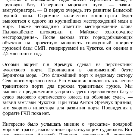
грузовую базу Северного морского пути, — заявил
замгубернатора. — В первую очередь, это развитие Баимской
рудной зоны. Огромное количество концентрата будет
вывозиться с одного из крупнейших месторождений меди в
мире. Также необходимо отметить месторождение олова
Пыркакайские штокверки и Майское золоторудное
месторождение». После выхода этих горнодобывающих
объектов на проектную мощность совокупный прирост
грузовой базы СМП, генерируемой на Чукотке, он оценил в
2,5 млн тонн в год.
Особый акцент г-н Яремчук сделал на перспективы
чукотского порта Провидения в одноименной бухте
Берингова моря. «Это ближайший порт к ледовому сектору
Северного морского пути. Его можно использовать в качестве
транзитного порта для прохода транзитных грузов. Мы
вышли с предложением устроить здесь перевалочную базу с
судов высокого арктического класса на обычные суда», —
заявил замглавы Чукотки. При этом Антон Яремчук признал,
что якорного инвестора для развития порта Провидения в
формате ГЧП пока нет.
Интересно было услышать мнение о «раскатке» полярной
морской трассы, высказанное практикующим судоводом. Вот
что рассказал Алексей Парилов, генеральный директор