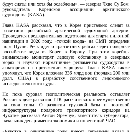
будут сняты или хотя бы ослаблены», — заверил Чхве Су Бом,
руководитель Корейской ассоциации арктического
судоходства (KASA).
Глава KASA рассказал, что в Корее пристально следят за
развитием российской арктической судоходной артерии.
Проводится предварительная подготовка для старта пилотной
навигации в 2026 году, «точкой входа» на СМП определен
порт Пусан. Речь идет о транзитных рейсах через полярные
российские воды из Кореи в Европу. При этом корейцы
внимательно мониторят ледовую обстановку в северных
морях и изучают нормативные регламенты судоходства в
акваториях на протяжении маршрута. Глава KASA также
упомянул, что Корея вложила 336 млрд вон (порядка 200 млн
долл. США) в разработку собственного ледокольного
исследовательского судна.
Но пока суровая геополитическая реальность оставляет
России в деле развития ТТК рассчитывать преимущественно
на свои силы. О развитии грузовой базы и портовой
инфраструктуры полярного транспортного коридора на
Чукотке рассказал Антон Яремчук, заместитель губернатора,
начальник департамента экономики и инвестиций ЧАО.
«Чукотка в ближайшие годы внесет серьезный вклад в