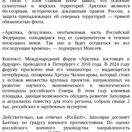
В связи с этим главком ВМФ заявил, что освоение
сухопутных и морских территорий Арктики являются
бесспорным, исторически доказанным правом России, а
защита принадлежащих ей северных территорий — прямой
обязанностью флота.
«Арктика, безусловно, неотъемлемая часть Российской
Федерации, находящаяся под ее суверенитетом в течение
нескольких веков. Так оно и будет оставаться во все
последующие времена», — подчеркнул Моисеев.
Контекст. Международный форум «Арктика: настоящее и
будущее» проводится в Петербурге с 2010 года. В 2024 году
форуму присвоено имя его инициатора — выдающегося
петербуржца, полярника Артура Чилингарова, который стоял
у истоков множества крупных проектов, направленных на
развитие научного, экономического и экологического
потенциала российского Севера. В этом году ключевая
площадка, дающая возможность обсудить развитие Заполярья
и актуальную повестку для этого региона, собрала свыше 2
тыс. российских и зарубежных экспертов.
Действительно, как отмечал «РосБалт», Заполярье догоняет
Балтику по градусу военного противостояния. По оценке
российского военного руководства направленность