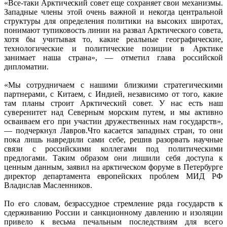
«Все-таки Арктический совет еще сохраняет свои механизмы.
Западные члены этой очень важной и некогда центральной
структуры для определения политики на высоких широтах,
понимают тупиковость линии на развал Арктического совета,
хотя бы учитывая то, какие реальные географические,
технологические и политические позиции в Арктике
занимает наша страна», — отметил глава российской
дипломатии.
«Мы сотрудничаем с нашими близкими стратегическими
партнерами, с Китаем, с Индией, независимо от того, какие
там планы строит Арктический совет. У нас есть наш
суверенитет над Северным морским путем, и мы активно
осваиваем его при участии дружественных нам государств»,
— подчеркнул Лавров.Что касается западных стран, то они
пока лишь навредили сами себе, решив разорвать научные
связи с российскими коллегами под политическими
предлогами. Таким образом они лишили себя доступа к
ценным данным, заявил на арктическом форуме в Петербурге
директор департамента европейских проблем МИД РФ
Владислав Масленников.
По его словам, безрассудное стремление ряда государств к
сдерживанию России и санкционному давлению и изоляции
привело к весьма печальным последствиям для всего