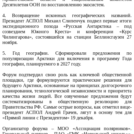
Десятилетия ООН по восстановлению экосистем.
4. Возвращение исконных географических названий.
Президент АСПОЛ Михаил Слипенчук подвел первые итоги
экспедиционного похода «Русская Антарктика – под
созвездием Южного Креста» и конференции «Курс
Чилингарова», состоявшейся на станции Беллинсгаузен 27
ноября.
5. Год географии. Сформировали предложения по
популяризации Арктики для включения в программу Года
географии, планируемого в 2027 году.
Форум подтвердил свою роль как ключевой общественной
площадки, где формулируются практические решения для
будущего Арктики, основанные на принципах долгосрочного
планирования, технологической независимости и приоритета
качества жизни людей. Все озвученные предложения будут
систематизированы в общественную резолюцию для
Правительства РФ. Самые острые вопросы, как отметил вице-
президент АСПОЛ Андрей Грачев, лягут в основу тем для
«Прямой линии с Президентом» 19 декабря.
Организатор форума – МОО «Ассоциация полярников».
Генеральный партнер – ПАО «ГМК «Норильский никель»«.