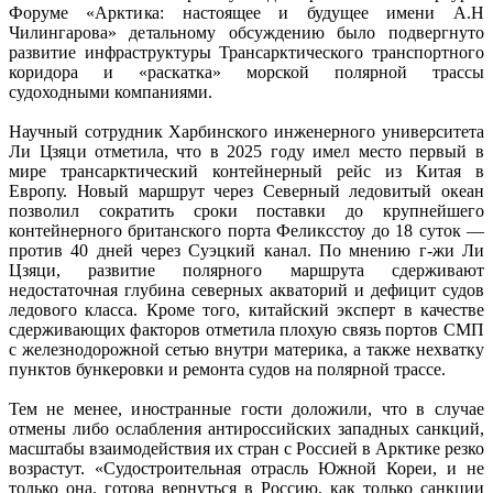
Форуме «Арктика: настоящее и будущее имени А.Н
Чилингарова» детальному обсуждению было подвергнуто
развитие инфраструктуры Трансарктического транспортного
коридора и «раскатка» морской полярной трассы
судоходными компаниями.
Научный сотрудник Харбинского инженерного университета
Ли Цзяци отметила, что в 2025 году имел место первый в
мире трансарктический контейнерный рейс из Китая в
Европу. Новый маршрут через Северный ледовитый океан
позволил сократить сроки поставки до крупнейшего
контейнерного британского порта Феликсстоу до 18 суток —
против 40 дней через Суэцкий канал. По мнению г-жи Ли
Цзяци, развитие полярного маршрута сдерживают
недостаточная глубина северных акваторий и дефицит судов
ледового класса. Кроме того, китайский эксперт в качестве
сдерживающих факторов отметила плохую связь портов СМП
с железнодорожной сетью внутри материка, а также нехватку
пунктов бункеровки и ремонта судов на полярной трассе.
Тем не менее, иностранные гости доложили, что в случае
отмены либо ослабления антироссийских западных санкций,
масштабы взаимодействия их стран с Россией в Арктике резко
возрастут. «Судостроительная отрасль Южной Кореи, и не
только она, готова вернуться в Россию, как только санкции