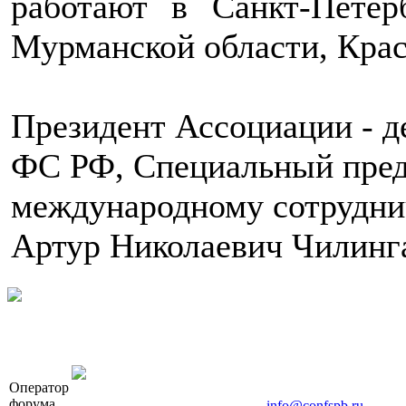
работают в Санкт-Петерб
Мурманской области, Крас
Президент Ассоциации - д
ФС РФ, Специальный пред
международному сотруднич
Артур Николаевич Чилинг
OOO «Бизнес-Элит»
Оператор
196191, г. Санкт-Петербург, Ленинский пр., д. 168
форума
Тел. +7 (812) 327-93-70, E-mail:
info@confspb.ru