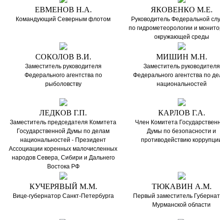
ЕВМЕНОВ Н.А.
ЯКОВЕНКО М.Е.
Командующий Северным флотом
Руководитель Федеральной сл
по гидрометеорологии и монито
окружающей среды
СОКОЛОВ В.И.
МИШИН М.Н.
Заместитель руководителя
Заместитель руководителя
Федерального агентства по
Федерального агентства по д
рыболовству
национальностей
ЛЕДКОВ Г.П.
КАРЛОВ Г.А.
Заместитель председателя Комитета
Член Комитета Государствен
Государственной Думы по делам
Думы по безопасности и
национальностей - Президент
противодействию коррупци
Ассоциации коренных малочисленных
народов Севера, Сибири и Дальнего
Востока РФ
КУЧЕРЯВЫЙ М.М.
ТЮКАВИН А.М.
Вице-губернатор Санкт-Петербурга
Первый заместитель Губерна
Мурманской области