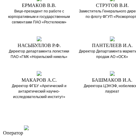
ЕРМАКОВ В.В.
СТРУГОВ В.И.
Вице-президент по работе с
Заместитель Генерального дире
корпоративным и государственным
по флоту ФГУП «Росморпор
сегментами ПАО «Ростелеком»
НАСЫБУЛЛОВ Р.Ф.
ПАНТЕЛЕЕВ И.А.
Директор департамента логистики
Директор Департамента маркети
ПАО «ГМК «Норильский никель»
продаж АО «ОСК»
МАКАРОВ А.С.
БАШМАКОВ И.А.
Директор ФГБУ «Арктический и
Директора ЦЭНЭФ, нобелевс
антарктический научно-
лауреат
исследовательский институт»
OOO «Бизнес-Элит»
Оператор
196191, г. Санкт-Петербург, Ленинский пр., д. 168