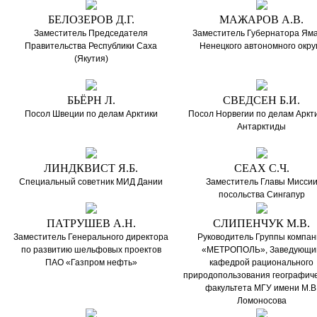
БЕЛОЗЕРОВ Д.Г.
МАЖАРОВ А.В.
Заместитель Председателя
Заместитель Губернатора Яма
Правительства Республики Саха
Ненецкого автономного окру
(Якутия)
БЬЁРН Л.
СВЕДСЕН Б.И.
Посол Швеции по делам Арктики
Посол Норвегии по делам Аркти
Антарктиды
ЛИНДКВИСТ Я.Б.
СЕАХ С.Ч.
Специальный советник МИД Дании
Заместитель Главы Мисси
посольства Сингапур
ПАТРУШЕВ А.Н.
СЛИПЕНЧУК М.В.
Заместитель Генерального директора
Руководитель Группы компан
по развитию шельфовых проектов
«МЕТРОПОЛЬ», Заведующи
ПАО «Газпром нефть»
кафедрой рационального
природопользования географиче
факультета МГУ имени М.В
Ломоносова