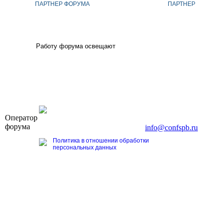
ПАРТНЕР ФОРУМА
ПАРТНЕР
Работу форума освещают
OOO «Бизнес-Элит»
Оператор
196191, г. Санкт-Петербург, Ленинский пр., д. 168
форума
Тел. +7 (812) 327-93-70, E-mail:
info@confspb.ru
Политика в отношении обработки
персональных данных