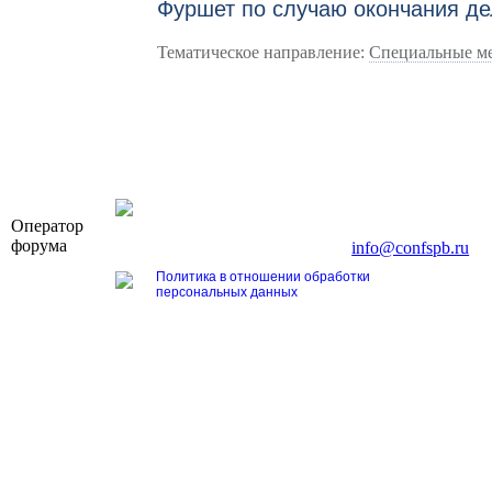
Фуршет по случаю окончания д
Тематическое направление:
Специальные м
OOO «Бизнес-Элит»
Оператор
196191, г. Санкт-Петербург, Ленинский пр., д. 16
форума
Тел. +7 (812) 327-93-70, E-mail:
info@confspb.ru
Политика в отношении обработки
персональных данных