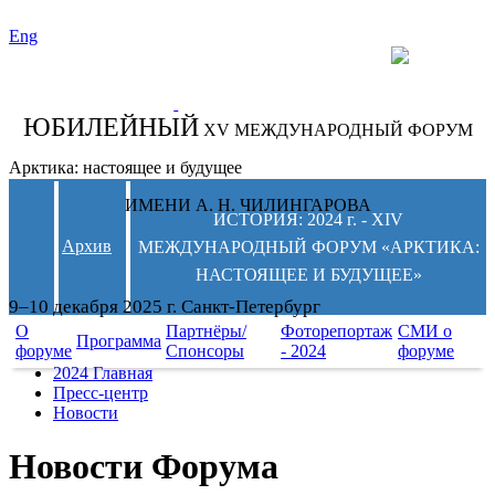
Eng
СЛЕДИТЕ ЗА
НОВОСТЯМИ
ФОРУМА:
ЮБИЛЕЙНЫЙ
XV МЕЖДУНАРОДНЫЙ ФОРУМ
Арктика: настоящее и будущее
ИМЕНИ А. Н. ЧИЛИНГАРОВА
ИСТОРИЯ: 2024 г. - XIV
Архив
МЕЖДУНАРОДНЫЙ ФОРУМ «АРКТИКА:
НАСТОЯЩЕЕ И БУДУЩЕЕ»
9–10 декабря 2025 г. Санкт-Петербург
О
Партнёры/
Фоторепортаж
СМИ о
Программа
форуме
Спонсоры
- 2024
форуме
2024 Главная
Пресс-центр
Новости
Новости Форума