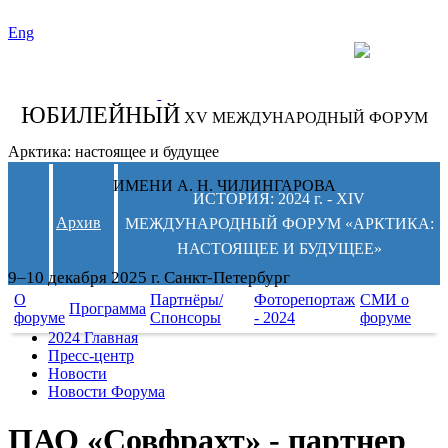
Eng
СЛЕДИТЕ ЗА
НОВОСТЯМИ
ФОРУМА:
ЮБИЛЕЙНЫЙ
XV МЕЖДУНАРОДНЫЙ ФОРУМ
Арктика: настоящее и будущее
ИМЕНИ А. Н. ЧИЛИНГАРОВА
ИСТОРИЯ: 2024 г. - XIV
Архив
МЕЖДУНАРОДНЫЙ ФОРУМ «АРКТИКА:
НАСТОЯЩЕЕ И БУДУЩЕЕ»
9–10 декабря 2025 г. Санкт-Петербург
О
Партнёры/
Фоторепортаж
СМИ о
Программа
форуме
Спонсоры
- 2024
форуме
2024 Главная
Пресс-центр
Новости
Новости Форума
ПАО «Совфрахт» - партнер