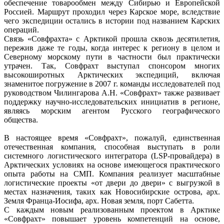
обеспечение товарообмен между Сибирью и Европейской
Россией. Маршрут проходил через Карское море, вследствие
чего экспедиции остались в истории под названием Карских
операций.
Связь «Совфрахта» с Арктикой прошла сквозь десятилетия,
пережив даже те годы, когда интерес к региону в целом и
Северному морскому пути в частности был практически
утрачен. Так, Совфрахт выступал спонсором многих
высокоширотных Арктических экспедиций, включая
знаменитое погружение в 2007 г. команды исследователей под
руководством Чилингарова А.Н. «Совфрахт» также развивает
поддержку научно-исследовательских инициатив в регионе,
являясь морским агентом Русского географического
общества.
В настоящее время «Совфрахт», пожалуй, единственная
отечественная компания, способная выступать в роли
системного логистического интегратора (LSP-провайдера) в
Арктических условиях на основе имеющегося практического
опыта работы на СМП. Компания реализует масштабные
логистические проекты «от двери до двери» с выгрузкой в
местах назначения, таких как Новосибирские острова, арх.
Земля Франца-Иосифа, арх. Новая земля, порт Сабетта.
С каждым новым реализованным проектом в Арктике
«Совфрахт» повышает уровень компетенций на основе,