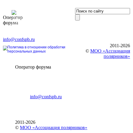
OOO «Бизнес-
Оператор
Элит»
форума
196191, г. Санкт-Петербург,
Ленинский пр., д. 168
Тел. +7 (812) 327-93-70, E-mail:
info@confspb.ru
2011-2026
Политика в отношении обработки
©
МОО «Ассоциация
персональных данных
полярников»
Оператор форума
CONFERENCE POINT
196191, Санкт-Петербург,
Ленинский пр., 168
тел.: +7 (812) 327-93-70
E-mail:
info@confspb.ru
2011-2026
©
МОО «Ассоциация полярников»