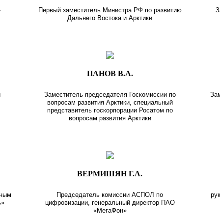
»
Первый заместитель Министра РФ по развитию
З
Дальнего Востока и Арктики
ПАНОВ В.А.
и
Заместитель председателя Госкомиссии по
За
вопросам развития Арктики, специальный
представитель госкорпорации Росатом по
вопросам развития Арктики
ВЕРМИШЯН Г.А.
ьным
Председатель комиссии АСПОЛ по
ру
ь»
цифровизации, генеральный директор ПАО
«МегаФон»