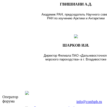
ГВИШИАНИ А.Д.
Академик РАН, председатель Научного сов
РАН по изучению Арктики и Антарктики
ШАРКОВ И.И.
Директор Филиала ПАО «Дальневосточног
морского пароходства» в г. Владивостоке
OOO «Бизнес-Элит»
Оператор
196191, г. Санкт-Петербург, Ленинский пр., д. 16
форума
Тел. +7 (812) 327-93-70, E-mail:
info@confspb.ru