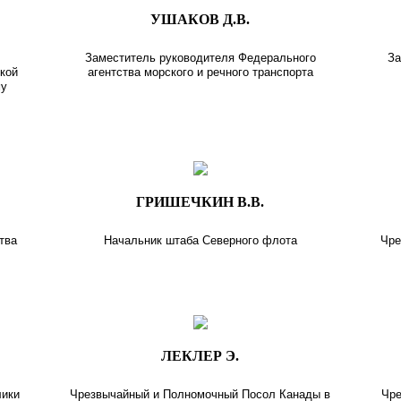
УШАКОВ Д.В.
Заместитель руководителя Федерального
За
кой
агентства морского и речного транспорта
му
ГРИШЕЧКИН В.В.
тва
Начальник штаба Северного флота
Чре
ЛЕКЛЕР Э.
лики
Чрезвычайный и Полномочный Посол Канады в
Чре