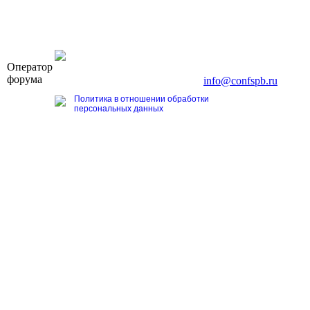
OOO «Бизнес-Элит»
Оператор
196191, г. Санкт-Петербург, Ленинский пр., д. 168
форума
Тел. +7 (812) 327-93-70, E-mail:
info@confspb.ru
Политика в отношении обработки
персональных данных