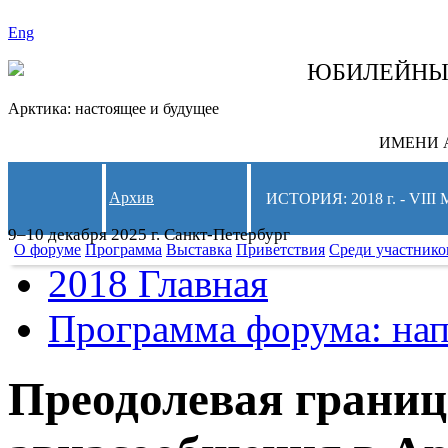
Eng
СЛЕДИТЕ ЗА 
ЮБИЛЕЙН
Арктика: настоящее и будущее
ИМЕНИ А
Архив
ИСТОРИЯ: 2018 г. - 
9–10 декабря 2025 г. Санкт-Петербург
О форуме
Программа
Выставка
Приветствия
Среди участнико
2018 Главная
Программа форума: нап
Преодолевая границ