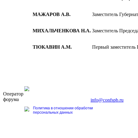
МАЖАРОВ А.В.
Заместитель Губерна
МИХАЛЬЧЕНКОВА Н.А.
Заместитель Председ
ТЮКАВИН А.М.
Первый заместитель 
OOO «Бизнес-Элит»
Оператор
196191, г. Санкт-Петербург, Ленинский пр., д. 168
форума
Тел. +7 (812) 327-93-70, E-mail:
info@confspb.ru
Политика в отношении обработки
персональных данных