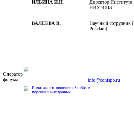
ИЛЬИНА И.Н.
Директор Института 
НИУ ВШЭ
ВАЛЕЕВА В.
Научный сотрудник П
Potsdam)
OOO «Бизнес-Элит»
Оператор
196191, г. Санкт-Петербург, Ленинский пр., д. 168
форума
Тел. +7 (812) 327-93-70, E-mail:
info@confspb.ru
Политика в отношении обработки
персональных данных