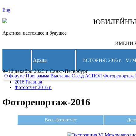
Eng
СЛЕДИТЕ ЗА 
ЮБИЛЕЙН
Арктика: настоящее и будущее
ИМЕНИ А
Архив
ИСТОРИЯ: 2016 г. -
9–10 декабря 2025 г. Санкт-Петербург
О форуме
Программа
Выставка
Съезд АСПОЛ
Фоторепортаж
2016 Главная
Фотоотчет 2016 г.
Фоторепортаж-2016
Весь фотоотчет
Дел