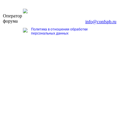
OOO «Бизнес-Элит»
Оператор
196191, г. Санкт-Петербург, Ленинский пр., д. 168
форума
Тел. +7 (812) 327-93-70, E-mail:
info@confspb.ru
Политика в отношении обработки
персональных данных