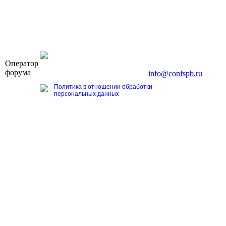
OOO «Бизнес-Элит»
Оператор
196191, г. Санкт-Петербург, Ленинский пр., д. 168
форума
Тел. +7 (812) 327-93-70, E-mail:
info@confspb.ru
Политика в отношении обработки
персональных данных