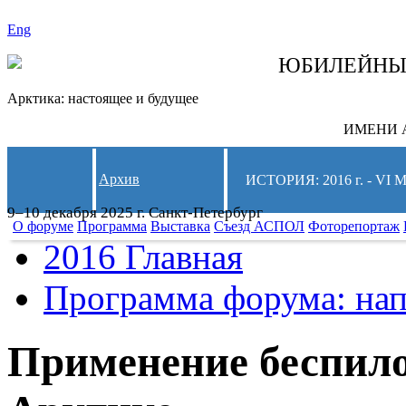
Eng
СЛЕДИТЕ ЗА 
ЮБИЛЕЙН
Арктика: настоящее и будущее
ИМЕНИ А
Архив
ИСТОРИЯ: 2016 г. -
9–10 декабря 2025 г. Санкт-Петербург
О форуме
Программа
Выставка
Съезд АСПОЛ
Фоторепортаж
2016 Главная
Программа форума: нап
Применение беспило