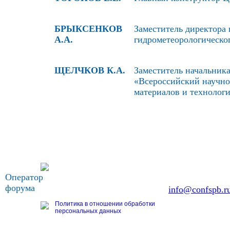
БРЫКСЕНКОВ
Заместитель директора 
А.А.
гидрометеорологическо
ЩЕЛЧКОВ К.А.
Заместитель начальник
«Всероссийский научно
материалов и технолог
OOO «Бизнес-Элит»
Оператор
196191, г. Санкт-Петербург, Ленинский пр., д. 
форума
Тел. +7 (812) 327-93-70, E-mail:
info@confspb.r
Политика в отношении обработки
персональных данных