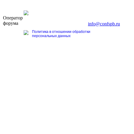
OOO «Бизнес-Элит»
Оператор
196191, г. Санкт-Петербург, Ленинский пр., д. 168
форума
Тел. +7 (812) 327-93-70, E-mail:
info@confspb.ru
Политика в отношении обработки
персональных данных