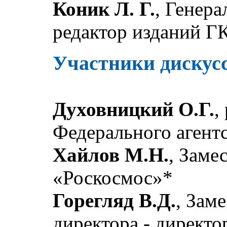
Коник Л. Г.
, Генер
редактор изданий 
Участники дискус
Духовницкий О.Г.
,
Федерального агентс
Хайлов М.Н.
, Заме
«Роскосмос»*
Горегляд В.Д.
, Зам
директора - директо