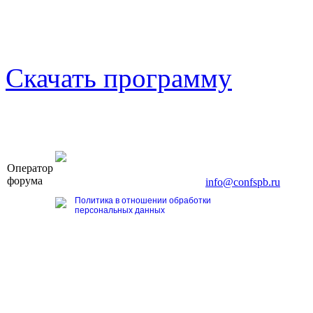
Скачать программу
OOO «Бизнес-Элит»
Оператор
196191, г. Санкт-Петербург, Ленинский пр., д. 168
форума
Тел. +7 (812) 327-93-70, E-mail:
info@confspb.ru
Политика в отношении обработки
персональных данных