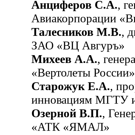
Анциферов С.А.
, г
Авиакорпорации «В
Талесников М.В.
, 
ЗАО «ВЦ Авгуръ»
Михеев А.А.
, гене
«Вертолеты России
Старожук Е.А.
, пр
инновациям МГТУ им
Озерной В.П.
, Ген
«АТК «ЯМАЛ»