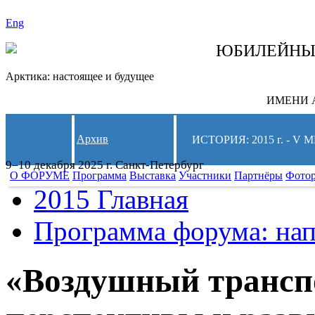
Eng
СЛЕДИТЕ ЗА 
ЮБИЛЕЙН
Арктика: настоящее и будущее
ИМЕНИ А
Архив
ИСТОРИЯ: 2015 г. -
9–10 декабря 2025 г. Санкт-Петербург
О ФОРУМЕ
Программа
Выставка
Участники
Партнёры
Фото
2015 Главная
Программа форума: нап
«Воздушный трансп