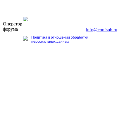
OOO «Бизнес-Элит»
Оператор
196191, г. Санкт-Петербург, Ленинский пр., д. 168
форума
Тел. +7 (812) 327-93-70, E-mail:
info@confspb.ru
Политика в отношении обработки
персональных данных