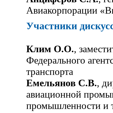
Авиакорпорации «В
Участники дискус
Клим О.О.
, замест
Федерального агент
транспорта
Емельянов С.В.
, д
авиационной промы
промышленности и 