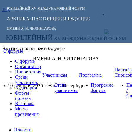
ЮБИЛЕЙНЫЙ
XV МЕЖДУНАРОДНЫЙ ФОРУМ
Eng
СЛЕДИТЕ ЗА
ЛИЧНЫЙ
НОВОСТЯМИ
АРКТИКА: НАСТОЯЩЕЕ И БУДУЩЕЕ
КАБИНЕТ
ФОРУМА:
ИМЕНИ А. Н. ЧИЛИНГАРОВА
ЮБИЛЕЙНЫЙ
XV МЕЖДУНАРОДНЫЙ ФОРУМ
Арктика: настоящее и будущее
О форуме
ИМЕНИ А. Н. ЧИЛИНГАРОВА
О форуме
Организатор
Партнёр
Приветствия
Участникам
Программа
Спонсо
Среди
участников
Стать
Программа
Па
9–10 декабря 2025 г. Санкт-Петербург
Аудитория
участником
форума
/
Форум
Сп
полезен
Выставка
Место
проведения
Новости