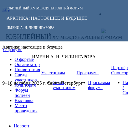
ЮБИЛЕЙНЫЙ
XV МЕЖДУНАРОДНЫЙ ФОРУМ
Eng
СЛЕДИТЕ ЗА
ЛИЧНЫЙ
НОВОСТЯМИ
АРКТИКА: НАСТОЯЩЕЕ И БУДУЩЕЕ
КАБИНЕТ
ФОРУМА:
ИМЕНИ А. Н. ЧИЛИНГАРОВА
ЮБИЛЕЙНЫЙ
XV МЕЖДУНАРОДНЫЙ ФОРУМ
Арктика: настоящее и будущее
О форуме
ИМЕНИ А. Н. ЧИЛИНГАРОВА
О форуме
Организатор
Партнёр
Приветствия
Участникам
Программа
Спонсо
Среди
участников
Стать
Программа
Па
9–10 декабря 2025 г. Санкт-Петербург
Аудитория
участником
форума
/
Форум
Сп
полезен
Выставка
Место
проведения
Новости