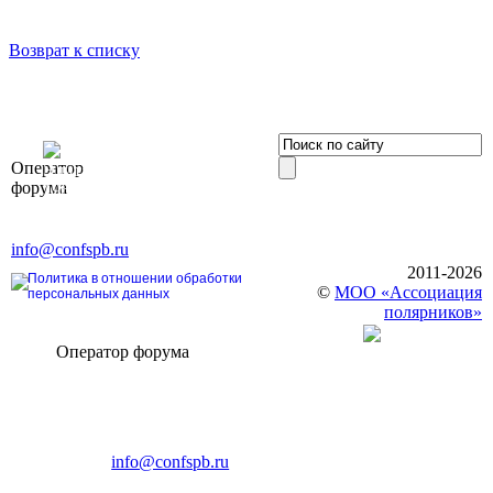
Возврат к списку
OOO «Бизнес-
Оператор
Элит»
форума
196191, г. Санкт-Петербург,
Ленинский пр., д. 168
Тел. +7 (812) 327-93-70, E-mail:
info@confspb.ru
2011-2026
Политика в отношении обработки
©
МОО «Ассоциация
персональных данных
полярников»
Оператор форума
CONFERENCE POINT
196191, Санкт-Петербург,
Ленинский пр., 168
тел.: +7 (812) 327-93-70
E-mail:
info@confspb.ru