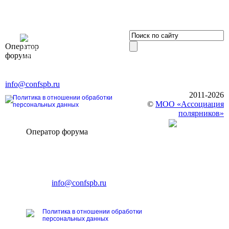
OOO «Бизнес-
Оператор
Элит»
форума
196191, г. Санкт-Петербург,
Ленинский пр., д. 168
Тел. +7 (812) 327-93-70, E-mail:
info@confspb.ru
2011-2026
Политика в отношении обработки
©
МОО «Ассоциация
персональных данных
полярников»
Оператор форума
CONFERENCE POINT
196191, Санкт-Петербург,
Ленинский пр., 168
тел.: +7 (812) 327-93-70
E-mail:
info@confspb.ru
Политика в отношении обработки
персональных данных