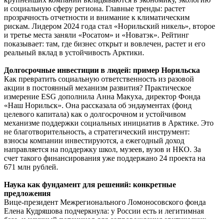
и социальную сферу региона. Главные тренды: растет
прозрачность отчетности и внимание к климатическим
рискам. Лидером 2024 года стал «Норильский никель», второе
и третье места заняли «Росатом» и «Новатэк». Рейтинг
показывает: там, где бизнес открыт и вовлечен, растет и его
реальный вклад в устойчивость Арктики.
Долгосрочные инвестиции в людей: пример Норильска
Как превратить социальную ответственность из разовой
акции в постоянный механизм развития? Практическое
измерение ESG дополнила Анна Макуха, директор Фонда
«Наш Норильск». Она рассказала об эндаументах (фонд
целевого капитала) как о долгосрочном и устойчивом
механизме поддержки социальных инициатив в Арктике. Это
не благотворительность, а стратегический инструмент:
взносы компании инвестируются, а ежегодный доход
направляется на поддержку школ, музеев, вузов и НКО. За
счет такого финансирования уже поддержано 24 проекта на
671 млн рублей.
Наука как фундамент для решений: конкретные
предложения
Вице-президент Межрегионального Ломоносовского фонда
Елена Кудряшова подчеркнула: у России есть и легитимная