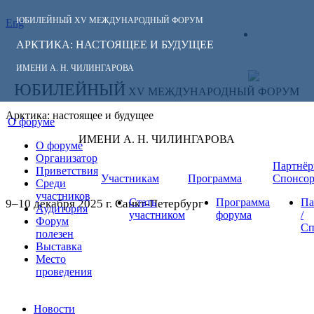
ЮБИЛЕЙНЫЙ
XV МЕЖДУНАРОДНЫЙ ФОРУМ
Eng
СЛЕДИТЕ ЗА
ЛИЧНЫЙ
НОВОСТЯМИ
АРКТИКА: НАСТОЯЩЕЕ И БУДУЩЕЕ
КАБИНЕТ
ФОРУМА:
ИМЕНИ А. Н. ЧИЛИНГАРОВА
ЮБИЛЕЙНЫЙ
XV МЕЖДУНАРОДНЫЙ ФОРУМ
Арктика: настоящее и будущее
О форуме
ИМЕНИ А. Н. ЧИЛИНГАРОВА
О форуме
Организатор
Партнёр
Приветствия
Участникам
Программа
Спонсо
Среди
участников
Стать
Программа
Па
9–10 декабря 2025 г. Санкт-Петербург
Аудитория
участником
форума
/
Форум
Сп
полезен
Выставка
Место
проведения
Новости