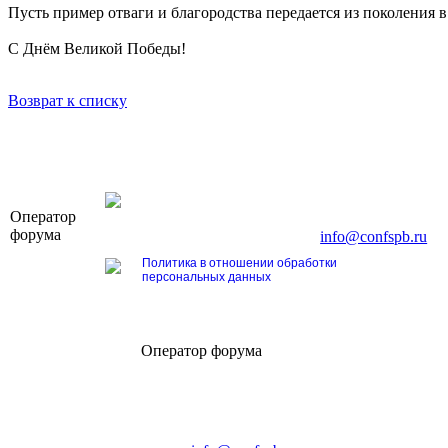
Пусть пример отваги и благородства передается из поколения 
С Днём Великой Победы!
Возврат к списку
OOO «Бизнес-Элит»
Оператор
196191, г. Санкт-Петербург, Ленинский пр., д. 16
форума
Тел. +7 (812) 327-93-70, E-mail:
info@confspb.ru
Политика в отношении обработки
персональных данных
Оператор форума
CONFERENCE POINT
196191, Санкт-Петербург,
Ленинский пр., 168
тел.: +7 (812) 327-93-70