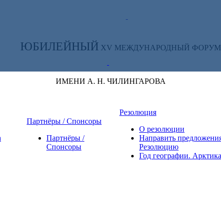
ТЕ ЗА НОВОСТЯМИ ФОРУМА:
ЮБИЛЕЙНЫЙ
XV МЕЖДУНАРОДНЫЙ ФОРУМ
ИМЕНИ А. Н. ЧИЛИНГАРОВА
Резолюция
Партнёры / Спонсоры
О резолюции
а
Партнёры /
Направить предложения
Спонсоры
Резолюцию
Год географии. Арктик