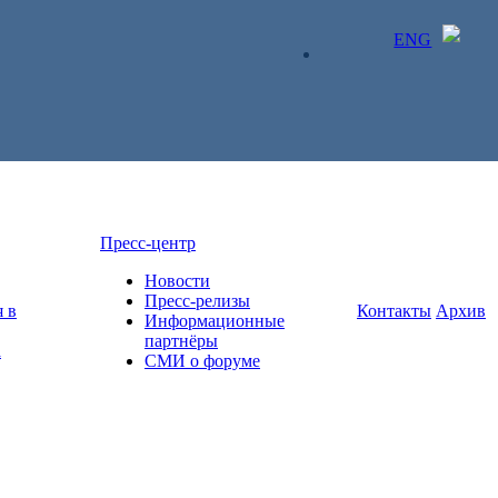
ENG
ЛИЧНЫЙ КАБИНЕТ
Пресс-центр
Новости
Пресс-релизы
 в
Контакты
Архив
Информационные
партнёры
а
СМИ о форуме