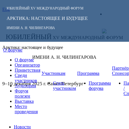
ЮБИЛЕЙНЫЙ
XV МЕЖДУНАРОДНЫЙ ФОРУМ
Eng
СЛЕДИТЕ ЗА
ЛИЧНЫЙ
НОВОСТЯМИ
АРКТИКА: НАСТОЯЩЕЕ И БУДУЩЕЕ
КАБИНЕТ
ФОРУМА:
ИМЕНИ А. Н. ЧИЛИНГАРОВА
ЮБИЛЕЙНЫЙ
XV МЕЖДУНАРОДНЫЙ ФОРУМ
Арктика: настоящее и будущее
О форуме
ИМЕНИ А. Н. ЧИЛИНГАРОВА
О форуме
Организатор
Партнёр
Приветствия
Участникам
Программа
Спонсо
Среди
участников
Стать
Программа
Па
9–10 декабря 2025 г. Санкт-Петербург
Аудитория
участником
форума
/
Форум
Сп
полезен
Выставка
Место
проведения
Новости