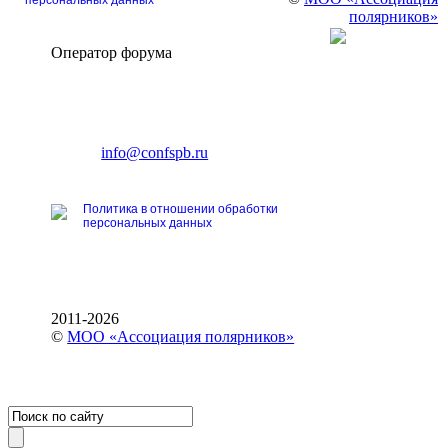
полярников»
Оператор форума
CONFERENCE POINT
196191, Санкт-Петербург,
Ленинский пр., 168
тел.: +7 (812) 327-93-70
E-mail:
info@confspb.ru
Политика в отношении обработки
персональных данных
2011-2026
©
МОО «Ассоциация полярников»