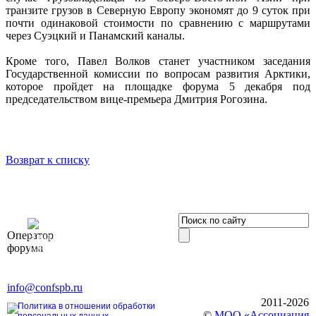
транзите грузов в Северную Европу экономят до 9 суток при
почти одинаковой стоимости по сравнению с маршрутами
через Суэцкий и Панамский каналы.
Кроме того, Павел Волков станет участником заседания
Государственной комиссии по вопросам развития Арктики,
которое пройдет на площадке форума 5 декабря под
председательством вице-премьера Дмитрия Рогозина.
Возврат к списку
OOO «Бизнес-
Оператор
Элит»
форума
196191, г. Санкт-Петербург,
Ленинский пр., д. 168
Тел. +7 (812) 327-93-70, E-mail:
info@confspb.ru
2011-2026
Политика в отношении обработки
©
МОО «Ассоциация
персональных данных