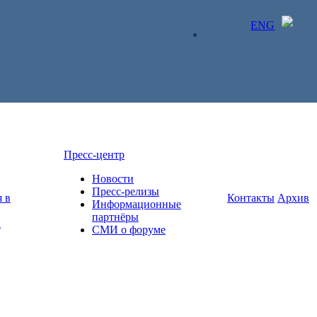
ENG
ЛИЧНЫЙ КАБИНЕТ
Пресс-центр
Новости
Пресс-релизы
 в
Контакты
Архив
Информационные
партнёры
а
СМИ о форуме