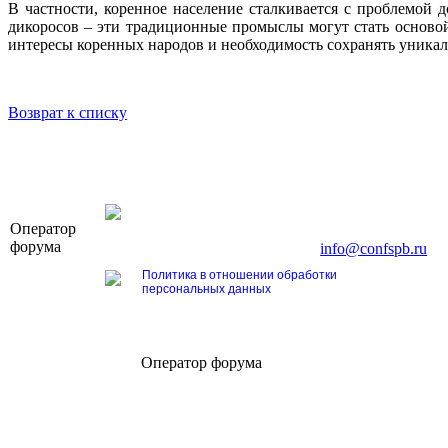
В частности, коренное население сталкивается с проблемой д
дикоросов – эти традиционные промыслы могут стать основой
интересы коренных народов и необходимость сохранять уникал
Возврат к списку
OOO «Бизнес-Элит»
Оператор
196191, г. Санкт-Петербург, Ленинский пр., д. 16
форума
Тел. +7 (812) 327-93-70, E-mail:
info@confspb.ru
Политика в отношении обработки
персональных данных
Оператор форума
CONFERENCE POINT
196191, Санкт-Петербург,
Ленинский пр., 168
тел.: +7 (812) 327-93-70