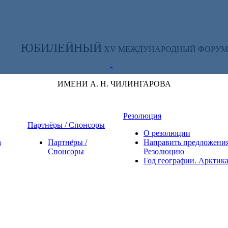
ТЕ ЗА НОВОСТЯМИ ФОРУМА:
ЮБИЛЕЙНЫЙ
XV МЕЖДУНАРОДНЫЙ ФОРУМ
ИМЕНИ А. Н. ЧИЛИНГАРОВА
Резолюция
Партнёры / Спонсоры
О резолюции
а
Партнёры /
Направить предложения
Спонсоры
Резолюцию
Год географии. Арктик