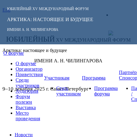
ЮБИЛЕЙНЫЙ
XV МЕЖДУНАРОДНЫЙ ФОРУМ
Eng
СЛЕДИТЕ ЗА
ЛИЧНЫЙ
НОВОСТЯМИ
АРКТИКА: НАСТОЯЩЕЕ И БУДУЩЕЕ
КАБИНЕТ
ФОРУМА:
ИМЕНИ А. Н. ЧИЛИНГАРОВА
ЮБИЛЕЙНЫЙ
XV МЕЖДУНАРОДНЫЙ ФОРУМ
Арктика: настоящее и будущее
О форуме
ИМЕНИ А. Н. ЧИЛИНГАРОВА
О форуме
Организатор
Партнёр
Приветствия
Участникам
Программа
Спонсо
Среди
участников
Стать
Программа
Па
9–10 декабря 2025 г. Санкт-Петербург
Аудитория
участником
форума
/
Форум
Сп
полезен
Выставка
Место
проведения
Новости