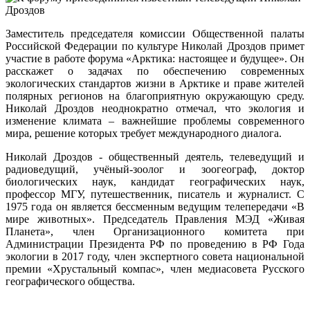
Заместитель председателя комиссии Общественной палаты
Российской Федерации по культуре Николай Дроздов примет
участие в работе форума «Арктика: настоящее и будущее». Он
расскажет о задачах по обеспечению современных
экологических стандартов жизни в Арктике и праве жителей
полярных регионов на благоприятную окружающую среду.
Николай Дроздов неоднократно отмечал, что экология и
изменение климата – важнейшие проблемы современного
мира, решение которых требует международного диалога.
Николай Дроздов - общественный деятель, телеведущий и
радиоведущий, учёный-зоолог и зоогеограф, доктор
биологических наук, кандидат географических наук,
профессор МГУ, путешественник, писатель и журналист. С
1975 года он является бессменным ведущим телепередачи «В
мире животных». Председатель Правления МЭД «Живая
Планета», член Организационного комитета при
Администрации Президента РФ по проведению в РФ Года
экологии в 2017 году, член экспертного совета национальной
премии «Хрустальный компас», член медиасовета Русского
географического общества.