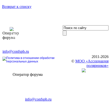
Возврат к списку
OOO «Бизнес-
Оператор
Элит»
форума
196191, г. Санкт-Петербург,
Ленинский пр., д. 168
Тел. +7 (812) 327-93-70, E-mail:
info@confspb.ru
2011-2026
Политика в отношении обработки
©
МОО «Ассоциация
персональных данных
полярников»
Оператор форума
CONFERENCE POINT
196191, Санкт-Петербург,
Ленинский пр., 168
тел.: +7 (812) 327-93-70
E-mail:
info@confspb.ru