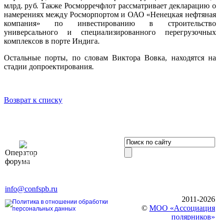
млрд. руб. Также Росморречфлот рассматривает декларацию о
намерениях между Росморпортом и ОАО «Ненецкая нефтяная
компания» по инвестированию в строительство
универсального и специализированного перегрузочных
комплексов в порте Индига.
Остальные порты, по словам Виктора Вовка, находятся на
стадии допроектирования.
Возврат к списку
OOO «Бизнес-
Оператор
Элит»
форума
196191, г. Санкт-Петербург,
Ленинский пр., д. 168
Тел. +7 (812) 327-93-70, E-mail:
info@confspb.ru
2011-2026
Политика в отношении обработки
©
МОО «Ассоциация
персональных данных
полярников»