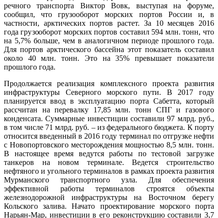
речного транспорта Виктор Вовк, выступая на форуме,
сообщил, что грузооборот морских портов России и, в
частности, арктических портов растет. За 10 месяцев 2016
года грузооборот морских портов составил 594 млн. тонн, что
на 5,7% больше, чем в аналогичном периоде прошлого года.
Для портов арктического бассейна этот показатель составил
около 40 млн. тонн. Это на 35% превышает показатели
прошлого года.
Продолжается реализация комплексного проекта развития
инфраструктуры Северного морского пути. В 2017 году
планируется ввод в эксплуатацию порта Сабетта, который
рассчитан на перевалку 17,85 млн. тонн СПГ и газового
конденсата. Суммарные инвестиции составили 97 млрд. руб.,
в том числе 71 млрд. руб. – из федерального бюджета. К порту
относится введенный в 2016 году терминал по отгрузке нефти
с Новопортовского месторождения мощностью 8,5 млн. тонн.
В настоящее время ведутся работы по тестовой загрузке
танкеров на новом терминале. Ведется строительство
нефтяного и угольного терминалов в рамках проекта развития
Мурманского транспортного узла. Для обеспечения
эффективной работы терминалов строятся объекты
железнодорожной инфраструктуры на Восточном берегу
Кольского залива. Начато проектирование морского порта
Нарьян-Мар, инвестиции в его реконструкцию составили 3,7