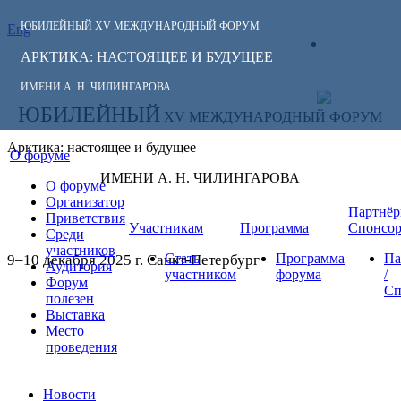
ЮБИЛЕЙНЫЙ
XV МЕЖДУНАРОДНЫЙ ФОРУМ
Eng
СЛЕДИТЕ ЗА
ЛИЧНЫЙ
НОВОСТЯМИ
АРКТИКА: НАСТОЯЩЕЕ И БУДУЩЕЕ
КАБИНЕТ
ФОРУМА:
ИМЕНИ А. Н. ЧИЛИНГАРОВА
ЮБИЛЕЙНЫЙ
XV МЕЖДУНАРОДНЫЙ ФОРУМ
Арктика: настоящее и будущее
О форуме
ИМЕНИ А. Н. ЧИЛИНГАРОВА
О форуме
Организатор
Партнёр
Приветствия
Участникам
Программа
Спонсо
Среди
участников
Стать
Программа
Па
9–10 декабря 2025 г. Санкт-Петербург
Аудитория
участником
форума
/
Форум
Сп
полезен
Выставка
Место
проведения
Новости