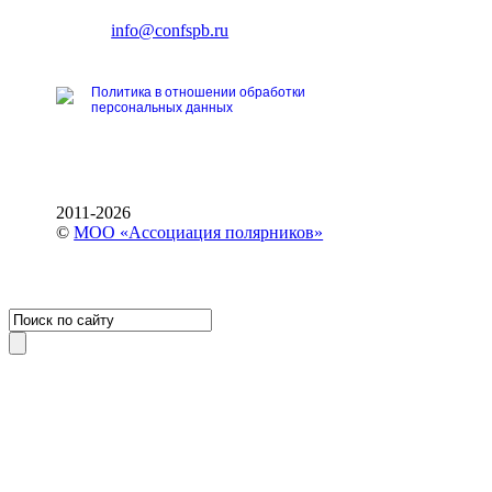
тел.: +7 (812) 327-93-70
E-mail:
info@confspb.ru
Политика в отношении обработки
персональных данных
2011-2026
©
МОО «Ассоциация полярников»