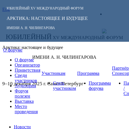
ЮБИЛЕЙНЫЙ
XV МЕЖДУНАРОДНЫЙ ФОРУМ
Eng
СЛЕДИТЕ ЗА
ЛИЧНЫЙ
НОВОСТЯМИ
АРКТИКА: НАСТОЯЩЕЕ И БУДУЩЕЕ
КАБИНЕТ
ФОРУМА:
ИМЕНИ А. Н. ЧИЛИНГАРОВА
ЮБИЛЕЙНЫЙ
XV МЕЖДУНАРОДНЫЙ ФОРУМ
Арктика: настоящее и будущее
О форуме
ИМЕНИ А. Н. ЧИЛИНГАРОВА
О форуме
Организатор
Партнёр
Приветствия
Участникам
Программа
Спонсо
Среди
участников
Стать
Программа
Па
9–10 декабря 2025 г. Санкт-Петербург
Аудитория
участником
форума
/
Форум
Сп
полезен
Выставка
Место
проведения
Новости