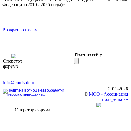
Федерации (2019 - 2025 годы)».
Возврат к списку
OOO «Бизнес-
Оператор
Элит»
форума
196191, г. Санкт-Петербург,
Ленинский пр., д. 168
Тел. +7 (812) 327-93-70, E-mail:
info@confspb.ru
2011-2026
Политика в отношении обработки
©
МОО «Ассоциация
персональных данных
полярников»
Оператор форума
CONFERENCE POINT
196191, Санкт-Петербург,
Ленинский пр., 168