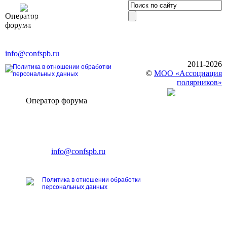
OOO «Бизнес-
Оператор
Элит»
форума
196191, г. Санкт-Петербург,
Ленинский пр., д. 168
Тел. +7 (812) 327-93-70, E-mail:
info@confspb.ru
2011-2026
Политика в отношении обработки
©
МОО «Ассоциация
персональных данных
полярников»
Оператор форума
CONFERENCE POINT
196191, Санкт-Петербург,
Ленинский пр., 168
тел.: +7 (812) 327-93-70
E-mail:
info@confspb.ru
Политика в отношении обработки
персональных данных