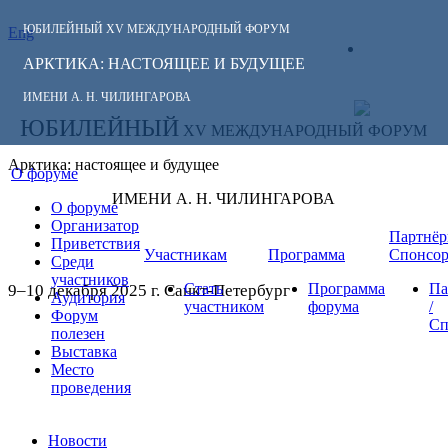
ЮБИЛЕЙНЫЙ
XV МЕЖДУНАРОДНЫЙ ФОРУМ
Eng
СЛЕДИТЕ ЗА
ЛИЧНЫЙ
НОВОСТЯМИ
АРКТИКА: НАСТОЯЩЕЕ И БУДУЩЕЕ
КАБИНЕТ
ФОРУМА:
ИМЕНИ А. Н. ЧИЛИНГАРОВА
ЮБИЛЕЙНЫЙ
XV МЕЖДУНАРОДНЫЙ ФОРУМ
Арктика: настоящее и будущее
О форуме
ИМЕНИ А. Н. ЧИЛИНГАРОВА
О форуме
Организатор
Партнёр
Приветствия
Участникам
Программа
Спонсо
Среди
участников
Стать
Программа
Па
9–10 декабря 2025 г. Санкт-Петербург
Аудитория
участником
форума
/
Форум
Сп
полезен
Выставка
Место
проведения
Новости